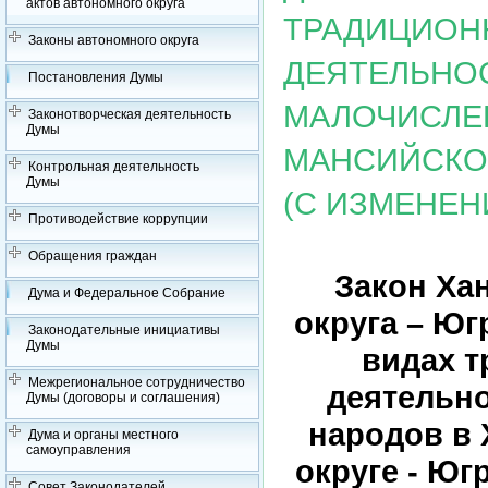
актов автономного округа
ТРАДИЦИОН
Законы автономного округа
ДЕЯТЕЛЬНО
Постановления Думы
МАЛОЧИСЛЕ
Законотворческая деятельность
Думы
МАНСИЙСКОМ
Контрольная деятельность
Думы
(С ИЗМЕНЕНИ
Противодействие коррупции
Обращения граждан
Закон Ха
Дума и Федеральное Собрание
округа – Югр
Законодательные инициативы
Думы
видах т
Межрегиональное сотрудничество
деятельн
Думы (договоры и соглашения)
народов в
Дума и органы местного
самоуправления
округе - Юг
Совет Законодателей