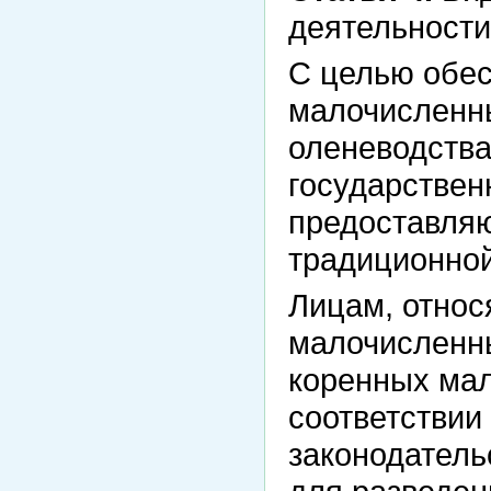
деятельности
С целью обес
малочисленны
оленеводства
государствен
предоставля
традиционной
Лицам, отно
малочисленн
коренных ма
соответстви
законодатель