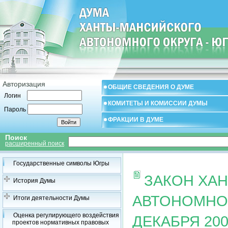
Авторизация
ОБЩИЕ СВЕДЕНИЯ О ДУМЕ
Логин
КОМИТЕТЫ И КОМИССИИ ДУМЫ
Пароль
ФРАКЦИИ В ДУМЕ
Поиск
расширенный поиск
Государственные символы Югры
ЗАКОН ХА
История Думы
АВТОНОМНОГ
Итоги деятельности Думы
Оценка регулирующего воздействия
ДЕКАБРЯ 2001
проектов нормативных правовых