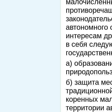
малочисленны
противореча
законодатель
автономного 
интересам др
в себя след
государствен
а) образован
природопольз
б) защита ме
традиционной
коренных ма
территории а