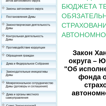
актов автономного округа
БЮДЖЕТА Т
Законы автономного округа
ОБЯЗАТЕЛЬ
Постановления Думы
СТРАХОВАН
Законотворческая деятельность
Думы
АВТОНОМНОГ
Контрольная деятельность
Думы
Противодействие коррупции
Закон Ха
Обращения граждан
округа – Ю
Дума и Федеральное Собрание
"Об исполн
Законодательные инициативы
фонда о
Думы
страх
Межрегиональное сотрудничество
Думы (договоры и соглашения)
автономно
Дума и органы местного
самоуправления
Совет Законодателей