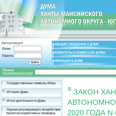
Авторизация
ОБЩИЕ СВЕДЕНИЯ О ДУМЕ
Логин
КОМИТЕТЫ И КОМИССИИ ДУМЫ
Пароль
ФРАКЦИИ В ДУМЕ
Поиск
расширенный поиск
Государственные символы Югры
ЗАКОН ХА
История Думы
АВТОНОМНОГ
Итоги деятельности Думы
Оценка регулирующего воздействия
2020 ГОДА N
проектов нормативных правовых