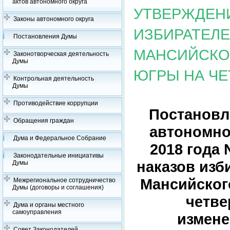
актов автономного округа
УТВЕРЖДЕН
Законы автономного округа
ИЗБИРАТЕЛЕ
Постановления Думы
МАНСИЙСКОГ
Законотворческая деятельность
Думы
ЮГРЫ НА ЧЕ
Контрольная деятельность
Думы
Противодействие коррупции
Постановл
Обращения граждан
автономног
Дума и Федеральное Собрание
2018 года
Законодательные инициативы
наказов изб
Думы
Мансийског
Межрегиональное сотрудничество
Думы (договоры и соглашения)
четве
Дума и органы местного
самоуправления
измене
Совет Законодателей