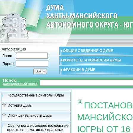
Авторизация
ОБЩИЕ СВЕДЕНИЯ О ДУМЕ
Логин
КОМИТЕТЫ И КОМИССИИ ДУМЫ
Пароль
ФРАКЦИИ В ДУМЕ
Поиск
расширенный поиск
Государственные символы Югры
ПОСТАНОВ
История Думы
МАНСИЙСКОГ
Итоги деятельности Думы
Оценка регулирующего воздействия
ЮГРЫ ОТ 16 
проектов нормативных правовых