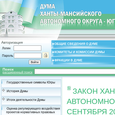
Авторизация
ОБЩИЕ СВЕДЕНИЯ О ДУМЕ
Логин
КОМИТЕТЫ И КОМИССИИ ДУМЫ
Пароль
ФРАКЦИИ В ДУМЕ
Поиск
расширенный поиск
Государственные символы Югры
ЗАКОН ХА
История Думы
АВТОНОМНОГ
Итоги деятельности Думы
Оценка регулирующего воздействия
СЕНТЯБРЯ 20
проектов нормативных правовых