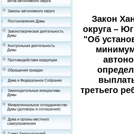
актов автономного округа
Законы автономного округа
Закон Ха
Постановления Думы
округа – Юг
Законотворческая деятельность
Думы
"Об устано
Контрольная деятельность
минимум
Думы
автоно
Противодействие коррупции
определ
Обращения граждан
выплаты
Дума и Федеральное Собрание
третьего ре
Законодательные инициативы
Думы
Межрегиональное сотрудничество
Думы (договоры и соглашения)
Дума и органы местного
самоуправления
Совет Законодателей