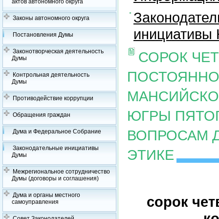
актов автономного округа
Законодател
Законы автономного округа
инициативы 
Постановления Думы
Законотворческая деятельность
СОРОК ЧЕ
Думы
ПОСТОЯННО
Контрольная деятельность
Думы
МАНСИЙСКОГ
Противодействие коррупции
ЮГРЫ ПЯТОГ
Обращения граждан
ВОПРОСАМ 
Дума и Федеральное Собрание
Законодательные инициативы
ЭТИКЕ
Думы
Межрегиональное сотрудничество
Думы (договоры и соглашения)
Дума и органы местного
сорок чет
самоуправления
ко
Совет Законодателей