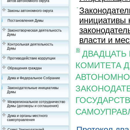
актов автономного округа
Законодател
Законы автономного округа
инициативы 
Постановления Думы
законодател
Законотворческая деятельность
Думы
власти и ме
Контрольная деятельность
Думы
ДВАДЦАТЬ
Противодействие коррупции
КОМИТЕТА 
Обращения граждан
АВТОНОМНОГ
Дума и Федеральное Собрание
ЗАКОНОДАТЕ
Законодательные инициативы
Думы
ГОСУДАРСТ
Межрегиональное сотрудничество
Думы (договоры и соглашения)
САМОУПРАВ
Дума и органы местного
самоуправления
Протокол два
Совет Законодателей