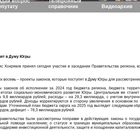
адай вопрос
Телефонный
епутату
справочник
Видеоархив
пят в Думу Югры
 Хохряков принял сегодня участие в заседании Правительства региона, к
их восемь – проекты законов, которые поступят в Думу Югры для рассмотрени
 законов об исполнении за 2024 год бюджета региона, бюджета террит
 итогах социально-экономического развития Югры. Центральным же станет
а 9,8 миллиардов рублей, расходы – на 29,3 миллиарда, с учетом внутре
рдов рублей. Доходы корректируются в сторону увеличения в основном по
дам. Уточненный план бюджета округа на 2025 год выглядит следующим обр
рдов, дефицит – 78,3 миллиардов рублей.
Правительства были рассмотрены поправки в действующие законы о госуд
ьной помощи населению; о статусе и границах муниципальных образова
поддержке инвестиционной деятельности, защите и поощрении капиталовложе