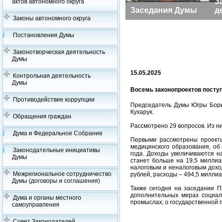
З
актов автономного округа
Заседания Думы
д
Законы автономного округа
Постановления Думы
Законотворческая деятельность
Думы
15.05.2025
Контрольная деятельность
Думы
Восемь законопроектов посту
Противодействие коррупции
Председатель Думы Югры Борис
Кухарук.
Обращения граждан
Рассмотрено 29 вопросов. Из н
Дума и Федеральное Собрание
Первыми рассмотрены проекты
медицинского образования, об
Законодательные инициативы
года. Доходы увеличиваются н
Думы
станет больше на 19,5 миллиа
налоговым и неналоговым дохо
Межрегиональное сотрудничество
рублей, расходы – 494,5 миллиа
Думы (договоры и соглашения)
Также сегодня на заседании 
дополнительных мерах социал
Дума и органы местного
промыслах; о государственной 
самоуправления
Совет Законодателей