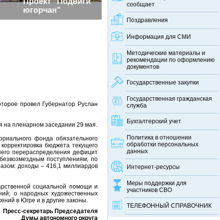
Проект "Подвиги
сообщает
югорчан"
Поздравления
Информация для СМИ
Методические материалы и
рекомендации по оформлению
документов
Государственные закупки
Государственная гражданская
оторое провел Губернатор Руслан
служба
Бухгалтерский учет
я на пленарном заседании 29 мая.
Политика в отношении
ориального фонда обязательного
обработки персональных
 корректировка бюджета текущего
данных
ннего перераспределения дефицит
 безвозмездным поступлениям, по
азом: доходы – 416,1 миллиардов
Интернет-ресурсы
Меры поддержки для
арственной социальной помощи и
участников СВО
ний; о народных художественных
ний в Югре и в другие законы.
ТЕЛЕФОННЫЙ CПРАВОЧНИК
Пресс-секретарь Председателя
Думы автономного округа