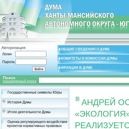
Авторизация
ОБЩИЕ СВЕДЕНИЯ О ДУМЕ
Логин
КОМИТЕТЫ И КОМИССИИ ДУМЫ
Пароль
ФРАКЦИИ В ДУМЕ
Поиск
расширенный поиск
Государственные символы Югры
АНДРЕЙ ОС
История Думы
«ЭКОЛОГИЯ»
Итоги деятельности Думы
Оценка регулирующего воздействия
РЕАЛИЗУЕТС
проектов нормативных правовых