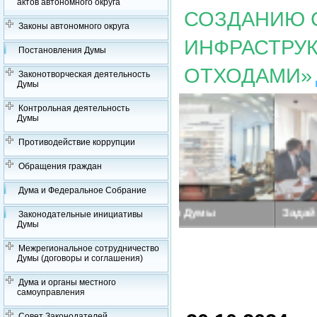
актов автономного округа
СОЗДАНИЮ 
Законы автономного округа
ИНФРАСТРУ
Постановления Думы
ОТХОДАМИ»
Законотворческая деятельность
Думы
Контрольная деятельность
Думы
Противодействие коррупции
Обращения граждан
Дума и Федеральное Собрание
Заседания Думы
Задай вопрос депутат
Законодательные инициативы
Думы
Межрегиональное сотрудничество
Думы (договоры и соглашения)
Дума и органы местного
самоуправления
Совет Законодателей