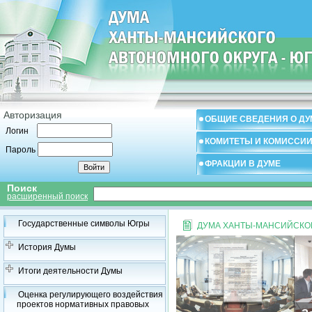
Авторизация
ОБЩИЕ СВЕДЕНИЯ О ДУ
Логин
КОМИТЕТЫ И КОМИССИ
Пароль
ФРАКЦИИ В ДУМЕ
Поиск
расширенный поиск
Государственные символы Югры
ДУМА ХАНТЫ-МАНСИЙСКОГ
История Думы
Итоги деятельности Думы
Оценка регулирующего воздействия
проектов нормативных правовых