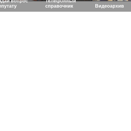
адай вопрос
Телефонный
епутату
справочник
Видеоархив