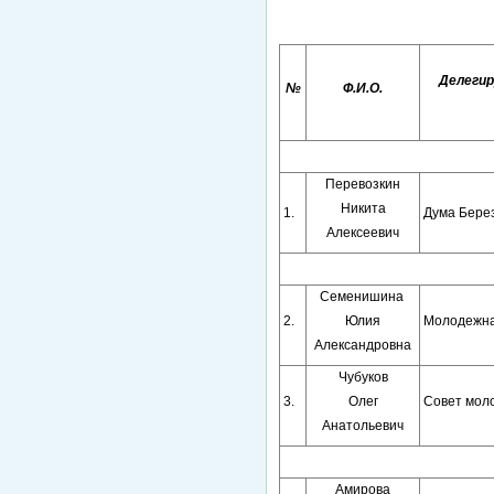
Делегир
№
Ф.И.О.
Перевозкин
Никита
1.
Дума Бере
Алексеевич
Семенишина
2.
Юлия
Молодежна
Александровна
Чубуков
3.
Олег
Совет мол
Анатольевич
Амирова