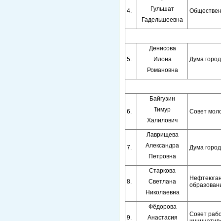
Гульшат
4.
Обществен
Гадельшеевна
Денисова
5.
Илона
Дума горо
Романовна
Байгузин
Тимур
6.
Совет мол
Халилович
Лаврищева
Александра
7.
Дума горо
Петровна
Старкова
Нефтеюган
8.
Светлана
образовани
Николаевна
Фёдорова
Совет раб
9.
Анастасия