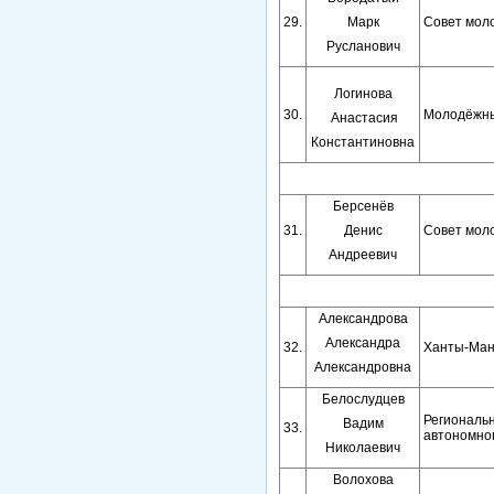
29.
Марк
Совет мол
Русланович
Логинова
30.
Молодёжны
Анастасия
Константиновна
Берсенёв
31.
Денис
Совет мол
Андреевич
Александрова
Александра
32.
Ханты-Ман
Александровна
Белослудцев
Региональ
Вадим
33.
автономног
Николаевич
Волохова