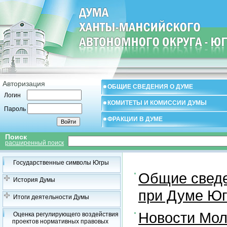
Авторизация
ОБЩИЕ СВЕДЕНИЯ О ДУМЕ
Логин
КОМИТЕТЫ И КОМИССИИ ДУМЫ
Пароль
ФРАКЦИИ В ДУМЕ
Поиск
расширенный поиск
Государственные символы Югры
Общие свед
История Думы
при Думе Юг
Итоги деятельности Думы
Новости Мол
Оценка регулирующего воздействия
проектов нормативных правовых