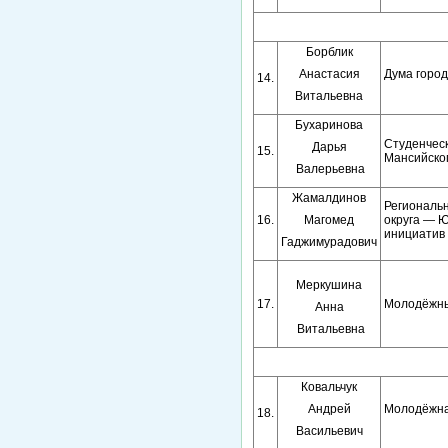
Борблик
Анастасия
Дума город
14.
Витальевна
Бухаринова
Студенчес
Дарья
15.
Мансийског
Валерьевна
Жамалдинов
Региональ
16.
Магомед
округа — Ю
инициатив
Гаджимурадович
Меркушина
17.
Молодёжны
Анна
Витальевна
Ковальчук
Андрей
Молодёжна
18.
Васильевич