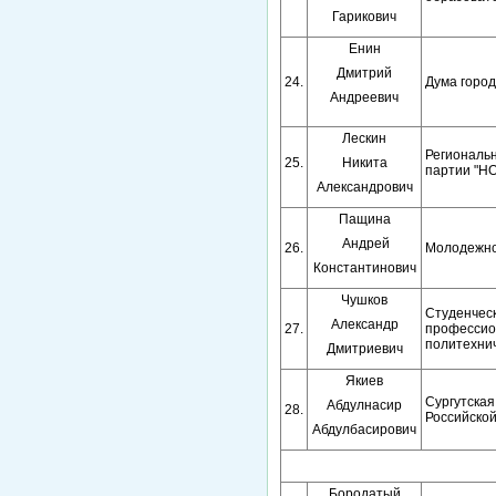
Гарикович
Енин
Дмитрий
24.
Дума город
Андреевич
Лескин
Региональн
25.
Никита
партии "
Александрович
Пащина
Андрей
26.
Молодежно
Константинович
Чушков
Студенчес
Александр
27.
профессион
политехни
Дмитриевич
Якиев
Сургутска
Абдулнасир
28.
Российско
Абдулбасирович
Бородатый