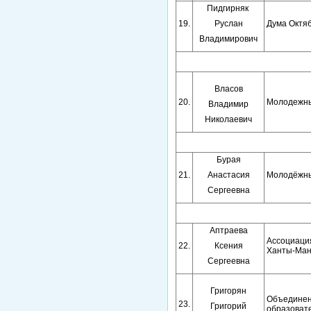
Пидгирняк
19.
Руслан
Дума Октяб
Владимирович
Власов
20.
Молодежны
Владимир
Николаевич
Бурая
21.
Анастасия
Молодёжный
Сергеевна
Аптраева
Ассоциаци
22.
Ксения
Ханты-Манс
Сергеевна
Григорян
Объединен
23.
Григорий
образовате