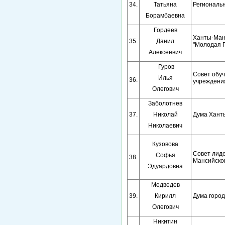
34.
Татьяна
Региональ
Борамбаевна
Гордеев
Ханты-Ман
35.
Данил
"Молодая 
Алексеевич
Гуров
Совет обу
Илья
36.
учреждени
Олегович
Заболотнев
37.
Николай
Дума Хант
Николаевич
Кузовова
Совет лид
Софья
38.
Мансийског
Эдуардовна
Медведев
39.
Кирилл
Дума горо
Олегович
Никитин