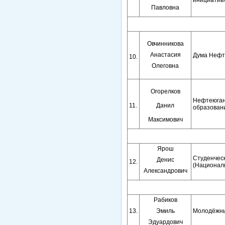
инициатив
Павловна
Овчинникова
Анастасия
Дума Нефт
10.
Олеговна
Огорелков
Нефтеюган
11.
Данил
образовани
Максимович
Ярош
Студенчес
Денис
12.
(Националь
Александрович
Рабиков
13.
Эмиль
Молодёжны
Эдуардович