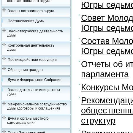
актов автономного округа
Югры седьмо
Законы автономного округа
Совет Молод
Постановления Думы
Югры седьмо
Законотворческая деятельность
Думы
Состав Моло
Контрольная деятельность
Югры седьмо
Думы
Противодействие коррупции
Отчеты об и
Обращения граждан
парламента
Дума и Федеральное Собрание
Конкурсы Мо
Законодательные инициативы
Думы
Рекомендаци
Межрегиональное сотрудничество
общественны
Думы (договоры и соглашения)
структур
Дума и органы местного
самоуправления
Совет Законодателей