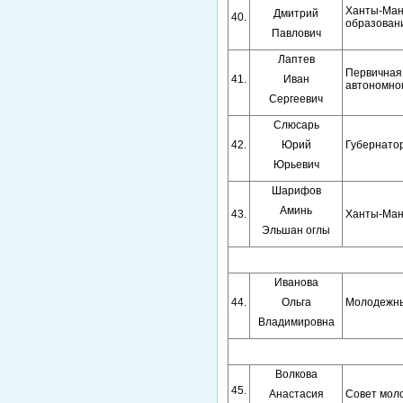
Ханты-Ман
Дмитрий
40.
образовани
Павлович
Лаптев
Первичная
41.
Иван
автономног
Сергеевич
Слюсарь
42.
Юрий
Губернатор
Юрьевич
Шарифов
Аминь
43.
Ханты-Ман
Эльшан оглы
Иванова
44.
Ольга
Молодежны
Владимировна
Волкова
45.
Анастасия
Совет моло