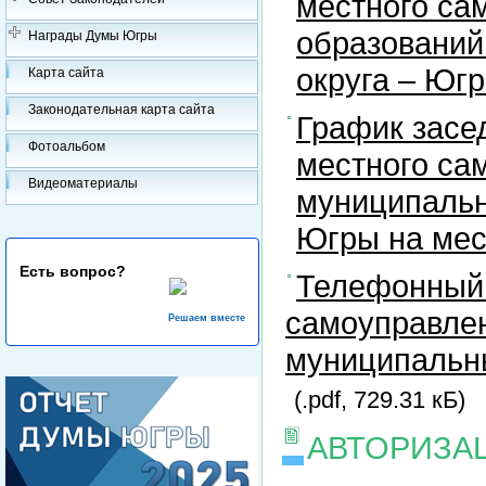
местного са
образований
Награды Думы Югры
округа – Юг
Карта сайта
Законодательная карта сайта
График засе
Фотоальбом
местного са
Видеоматериалы
муниципальн
Югры на ме
Есть вопрос?
Телефонный 
самоуправлен
Решаем вместе
муниципальны
(.pdf, 729.31 кБ)
АВТОРИЗА