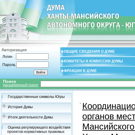
Авторизация
ОБЩИЕ СВЕДЕНИЯ О ДУМЕ
Логин
КОМИТЕТЫ И КОМИССИИ ДУМЫ
Пароль
ФРАКЦИИ В ДУМЕ
Поиск
расширенный поиск
Государственные символы Югры
Координацио
История Думы
органов мес
Итоги деятельности Думы
Мансийского
Оценка регулирующего воздействия
проектов нормативных правовых