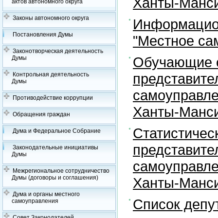
Ханты-Манси
актов автономного округа
Законы автономного округа
Информацион
Постановления Думы
"Местное са
Законотворческая деятельность
Обучающие с
Думы
представите
Контрольная деятельность
Думы
самоуправле
Противодействие коррупции
Ханты-Манси
Обращения граждан
Статистичес
Дума и Федеральное Собрание
представите
Законодательные инициативы
Думы
самоуправле
Межрегиональное сотрудничество
Думы (договоры и соглашения)
Ханты-Манси
Дума и органы местного
Список депу
самоуправления
Совет Законодателей