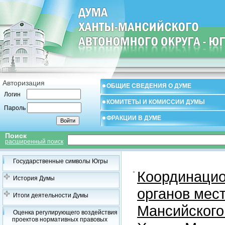
Авторизация
ОБЩИЕ СВЕДЕНИЯ О ДУМЕ
Логин
КОМИТЕТЫ И КОМИССИИ ДУМЫ
Пароль
ФРАКЦИИ В ДУМЕ
Поиск
расширенный поиск
Государственные символы Югры
Координацио
История Думы
органов мес
Итоги деятельности Думы
Мансийского
Оценка регулирующего воздействия
проектов нормативных правовых