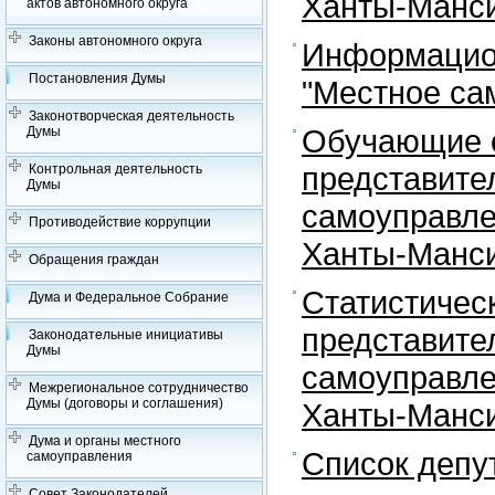
Ханты-Манси
актов автономного округа
Законы автономного округа
Информацион
Постановления Думы
"Местное са
Законотворческая деятельность
Обучающие с
Думы
представите
Контрольная деятельность
Думы
самоуправле
Противодействие коррупции
Ханты-Манси
Обращения граждан
Статистичес
Дума и Федеральное Собрание
представите
Законодательные инициативы
Думы
самоуправле
Межрегиональное сотрудничество
Думы (договоры и соглашения)
Ханты-Манси
Дума и органы местного
Список депу
самоуправления
Совет Законодателей