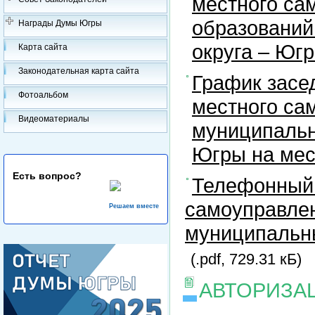
местного са
образований
Награды Думы Югры
округа – Юг
Карта сайта
Законодательная карта сайта
График засе
Фотоальбом
местного са
Видеоматериалы
муниципальн
Югры на ме
Есть вопрос?
Телефонный 
самоуправлен
Решаем вместе
муниципальны
(.pdf, 729.31 кБ)
АВТОРИЗА