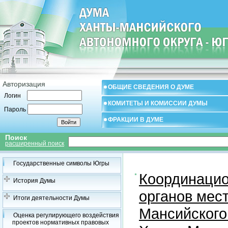
Авторизация
ОБЩИЕ СВЕДЕНИЯ О ДУМЕ
Логин
КОМИТЕТЫ И КОМИССИИ ДУМЫ
Пароль
ФРАКЦИИ В ДУМЕ
Поиск
расширенный поиск
Государственные символы Югры
Координацио
История Думы
органов мес
Итоги деятельности Думы
Мансийского
Оценка регулирующего воздействия
проектов нормативных правовых