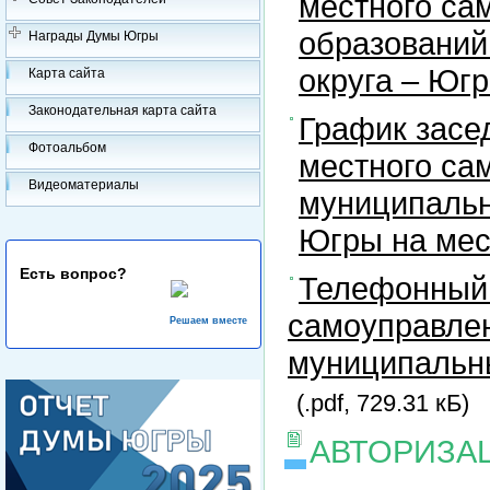
местного са
образований
Награды Думы Югры
округа – Юг
Карта сайта
Законодательная карта сайта
График засе
Фотоальбом
местного са
Видеоматериалы
муниципальн
Югры на ме
Есть вопрос?
Телефонный 
самоуправлен
Решаем вместе
муниципальны
(.pdf, 729.31 кБ)
АВТОРИЗА