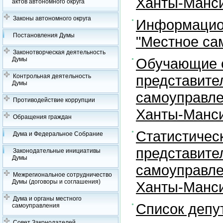
Ханты-Манси
актов автономного округа
Законы автономного округа
Информацион
Постановления Думы
"Местное са
Законотворческая деятельность
Обучающие с
Думы
представите
Контрольная деятельность
Думы
самоуправле
Противодействие коррупции
Ханты-Манси
Обращения граждан
Статистичес
Дума и Федеральное Собрание
представите
Законодательные инициативы
Думы
самоуправле
Межрегиональное сотрудничество
Думы (договоры и соглашения)
Ханты-Манси
Дума и органы местного
Список депу
самоуправления
Совет Законодателей