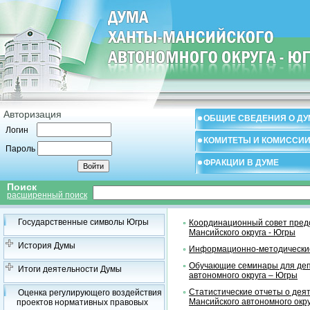
Авторизация
ОБЩИЕ СВЕДЕНИЯ О ДУ
Логин
КОМИТЕТЫ И КОМИССИ
Пароль
ФРАКЦИИ В ДУМЕ
Поиск
расширенный поиск
Государственные символы Югры
Координационный совет предс
Мансийского округа - Югры
История Думы
Информационно-методические
Обучающие семинары для деп
Итоги деятельности Думы
автономного округа – Югры
Статистические отчеты о дея
Оценка регулирующего воздействия
Мансийского автономного окр
проектов нормативных правовых