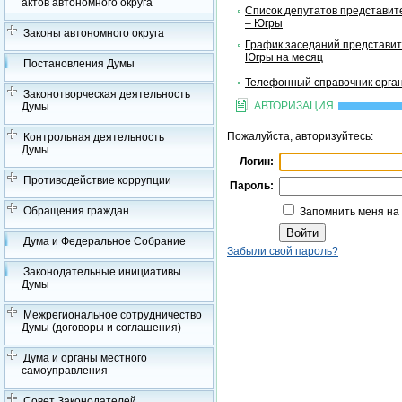
актов автономного округа
Список депутатов представит
– Югры
Законы автономного округа
График заседаний представит
Югры на месяц
Постановления Думы
Телефонный справочник орган
Законотворческая деятельность
АВТОРИЗАЦИЯ
Думы
Пожалуйста, авторизуйтесь:
Контрольная деятельность
Думы
Логин:
Противодействие коррупции
Пароль:
Обращения граждан
Запомнить меня на
Дума и Федеральное Собрание
Забыли свой пароль?
Законодательные инициативы
Думы
Межрегиональное сотрудничество
Думы (договоры и соглашения)
Дума и органы местного
самоуправления
Совет Законодателей