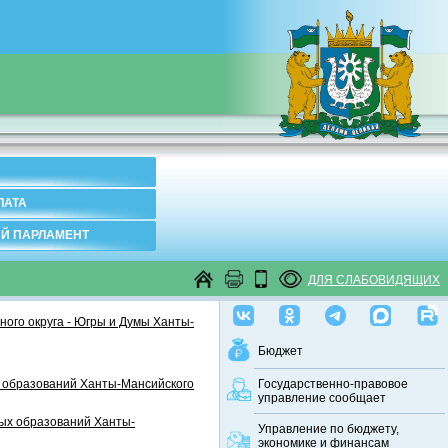
ЛАТА
Й ПАРЛАМЕНТ
ДЛЯ СЛАБОВИДЯЩИХ
ого округа - Югры и Думы Ханты-
Бюджет
 образований Ханты-Мансийского
Государственно-правовое
управление сообщает
ных образований Ханты-
Управление по бюджету,
экономике и финансам