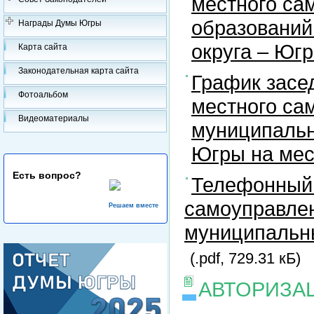
местного са
образований
Награды Думы Югры
округа – Юг
Карта сайта
Законодательная карта сайта
График засе
Фотоальбом
местного са
Видеоматериалы
муниципальн
Югры на ме
Есть вопрос?
Телефонный 
самоуправлен
Решаем вместе
муниципальны
(.pdf, 729.31 кБ)
АВТОРИЗА