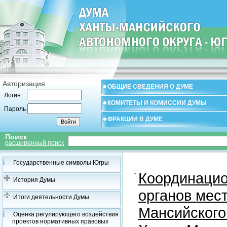
Авторизация
ОБЩИЕ СВЕДЕНИЯ О ДУМЕ
Логин
КОМИТЕТЫ И КОМИССИИ ДУМЫ
Пароль
ФРАКЦИИ В ДУМЕ
Поиск
расширенный поиск
Государственные символы Югры
Координацио
История Думы
органов мес
Итоги деятельности Думы
Мансийского
Оценка регулирующего воздействия
проектов нормативных правовых