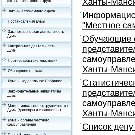
Ханты-Манси
актов автономного округа
Законы автономного округа
Информацион
Постановления Думы
"Местное са
Законотворческая деятельность
Обучающие с
Думы
представите
Контрольная деятельность
Думы
самоуправле
Противодействие коррупции
Ханты-Манси
Обращения граждан
Статистичес
Дума и Федеральное Собрание
представите
Законодательные инициативы
Думы
самоуправле
Межрегиональное сотрудничество
Думы (договоры и соглашения)
Ханты-Манси
Дума и органы местного
Список депу
самоуправления
Совет Законодателей