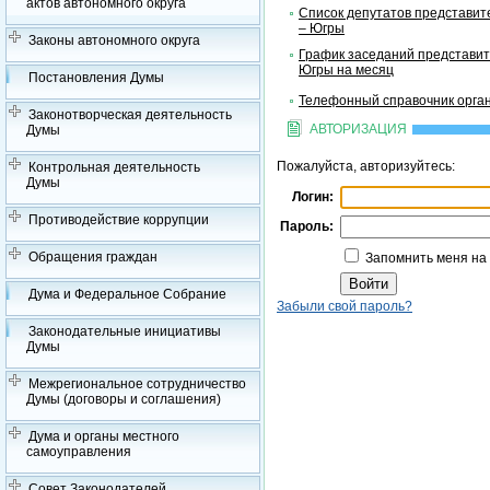
актов автономного округа
Список депутатов представит
– Югры
Законы автономного округа
График заседаний представит
Югры на месяц
Постановления Думы
Телефонный справочник орган
Законотворческая деятельность
АВТОРИЗАЦИЯ
Думы
Пожалуйста, авторизуйтесь:
Контрольная деятельность
Думы
Логин:
Противодействие коррупции
Пароль:
Обращения граждан
Запомнить меня на
Дума и Федеральное Собрание
Забыли свой пароль?
Законодательные инициативы
Думы
Межрегиональное сотрудничество
Думы (договоры и соглашения)
Дума и органы местного
самоуправления
Совет Законодателей