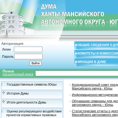
Авторизация
ОБЩИЕ СВЕДЕНИЯ О ДУ
Логин
КОМИТЕТЫ И КОМИССИ
Пароль
ФРАКЦИИ В ДУМЕ
Поиск
расширенный поиск
Государственные символы Югры
Координационный совет предс
Мансийского округа - Югры
История Думы
Информационно-методические
Обучающие семинары для деп
Итоги деятельности Думы
автономного округа – Югры
Статистические отчеты о дея
Оценка регулирующего воздействия
Мансийского автономного окр
проектов нормативных правовых