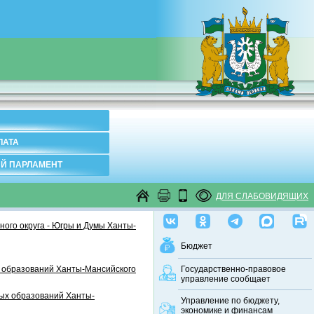
ЛАТА
Й ПАРЛАМЕНТ
ДЛЯ СЛАБОВИДЯЩИХ
ого округа - Югры и Думы Ханты-
Бюджет
 образований Ханты-Мансийского
Государственно-правовое
управление сообщает
ных образований Ханты-
Управление по бюджету,
экономике и финансам