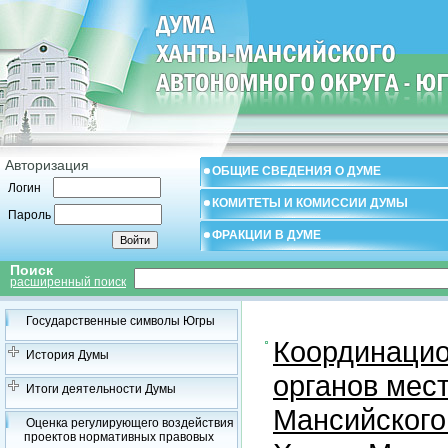
Авторизация
ОБЩИЕ СВЕДЕНИЯ О ДУМЕ
Логин
КОМИТЕТЫ И КОМИССИИ ДУМЫ
Пароль
ФРАКЦИИ В ДУМЕ
Поиск
расширенный поиск
Государственные символы Югры
Координацио
История Думы
органов мес
Итоги деятельности Думы
Мансийского
Оценка регулирующего воздействия
проектов нормативных правовых