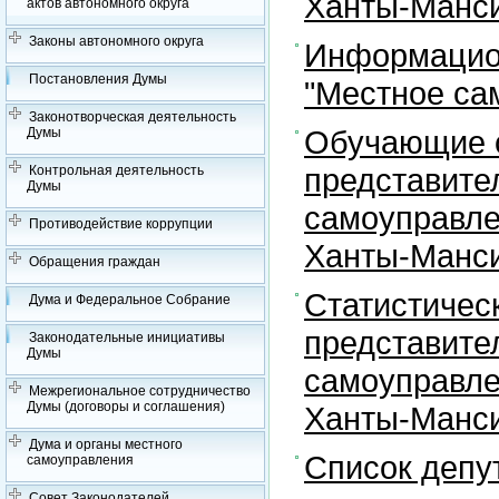
Ханты-Манси
актов автономного округа
Законы автономного округа
Информацион
Постановления Думы
"Местное са
Законотворческая деятельность
Обучающие с
Думы
представите
Контрольная деятельность
Думы
самоуправле
Противодействие коррупции
Ханты-Манси
Обращения граждан
Статистичес
Дума и Федеральное Собрание
представите
Законодательные инициативы
Думы
самоуправле
Межрегиональное сотрудничество
Думы (договоры и соглашения)
Ханты-Манси
Дума и органы местного
Список депу
самоуправления
Совет Законодателей