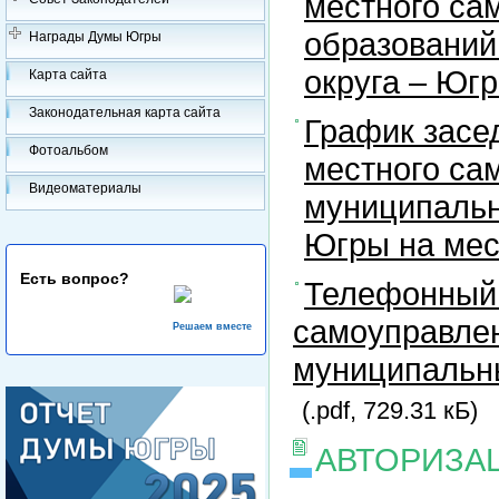
местного са
образований
Награды Думы Югры
округа – Юг
Карта сайта
Законодательная карта сайта
График засе
Фотоальбом
местного са
Видеоматериалы
муниципальн
Югры на ме
Есть вопрос?
Телефонный 
самоуправлен
Решаем вместе
муниципальны
(.pdf, 729.31 кБ)
АВТОРИЗА