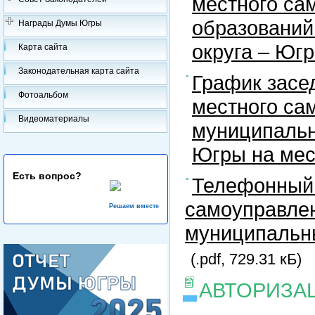
местного са
образований
Награды Думы Югры
округа – Юг
Карта сайта
Законодательная карта сайта
График засе
Фотоальбом
местного са
Видеоматериалы
муниципальн
Югры на ме
Есть вопрос?
Телефонный 
самоуправлен
Решаем вместе
муниципальны
(.pdf, 729.31 кБ)
АВТОРИЗА