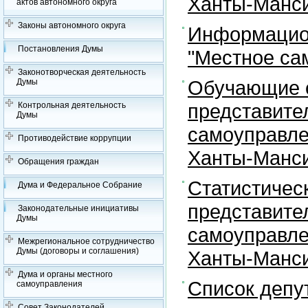
Ханты-Манси
актов автономного округа
Законы автономного округа
Информацион
Постановления Думы
"Местное са
Законотворческая деятельность
Обучающие с
Думы
представите
Контрольная деятельность
Думы
самоуправле
Противодействие коррупции
Ханты-Манси
Обращения граждан
Статистичес
Дума и Федеральное Собрание
представите
Законодательные инициативы
Думы
самоуправле
Межрегиональное сотрудничество
Думы (договоры и соглашения)
Ханты-Манси
Дума и органы местного
Список депу
самоуправления
Совет Законодателей