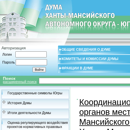
Авторизация
ОБЩИЕ СВЕДЕНИЯ О ДУМЕ
Логин
КОМИТЕТЫ И КОМИССИИ ДУМЫ
Пароль
ФРАКЦИИ В ДУМЕ
Поиск
расширенный поиск
Государственные символы Югры
Координацио
История Думы
органов мес
Итоги деятельности Думы
Мансийского
Оценка регулирующего воздействия
проектов нормативных правовых