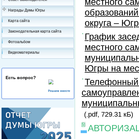
местного са
образований
Награды Думы Югры
округа – Юг
Карта сайта
Законодательная карта сайта
График засе
Фотоальбом
местного са
Видеоматериалы
муниципальн
Югры на ме
Есть вопрос?
Телефонный 
самоуправлен
Решаем вместе
муниципальны
(.pdf, 729.31 кБ)
АВТОРИЗА