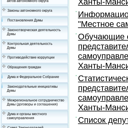
Ханты-Манси
актов автономного округа
Законы автономного округа
Информацион
Постановления Думы
"Местное са
Законотворческая деятельность
Обучающие с
Думы
представите
Контрольная деятельность
Думы
самоуправле
Противодействие коррупции
Ханты-Манси
Обращения граждан
Статистичес
Дума и Федеральное Собрание
представите
Законодательные инициативы
Думы
самоуправле
Межрегиональное сотрудничество
Думы (договоры и соглашения)
Ханты-Манси
Дума и органы местного
Список депу
самоуправления
Совет Законодателей