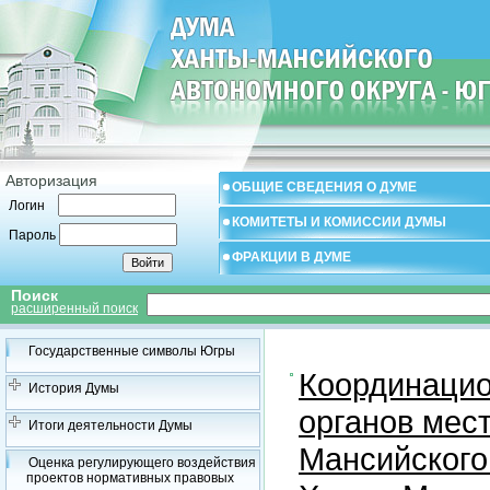
Авторизация
ОБЩИЕ СВЕДЕНИЯ О ДУМЕ
Логин
КОМИТЕТЫ И КОМИССИИ ДУМЫ
Пароль
ФРАКЦИИ В ДУМЕ
Поиск
расширенный поиск
Государственные символы Югры
Координацио
История Думы
органов мес
Итоги деятельности Думы
Мансийского
Оценка регулирующего воздействия
проектов нормативных правовых