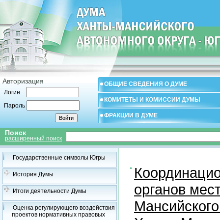
Авторизация
ОБЩИЕ СВЕДЕНИЯ О ДУМЕ
Логин
КОМИТЕТЫ И КОМИССИИ ДУМЫ
Пароль
ФРАКЦИИ В ДУМЕ
Поиск
расширенный поиск
Государственные символы Югры
Координацио
История Думы
органов мес
Итоги деятельности Думы
Мансийского
Оценка регулирующего воздействия
проектов нормативных правовых