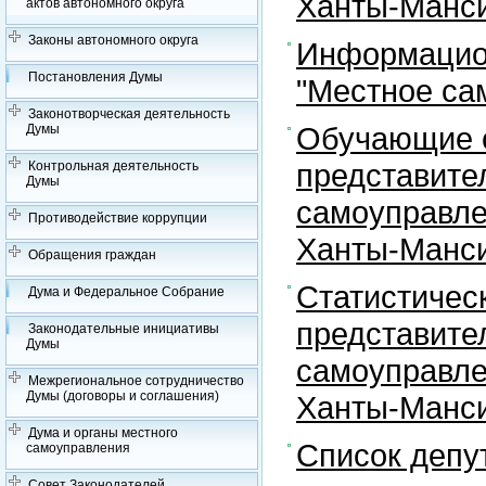
Ханты-Манси
актов автономного округа
Законы автономного округа
Информацион
Постановления Думы
"Местное са
Законотворческая деятельность
Обучающие с
Думы
представите
Контрольная деятельность
Думы
самоуправле
Противодействие коррупции
Ханты-Манси
Обращения граждан
Статистичес
Дума и Федеральное Собрание
представите
Законодательные инициативы
Думы
самоуправле
Межрегиональное сотрудничество
Думы (договоры и соглашения)
Ханты-Манси
Дума и органы местного
Список депу
самоуправления
Совет Законодателей