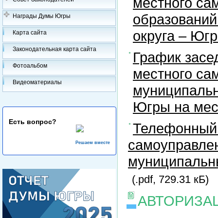
местного са
образований
Награды Думы Югры
округа – Юг
Карта сайта
Законодательная карта сайта
График засе
Фотоальбом
местного са
Видеоматериалы
муниципальн
Югры на ме
Есть вопрос?
Телефонный 
самоуправлен
Решаем вместе
муниципальны
(.pdf, 729.31 кБ)
АВТОРИЗА