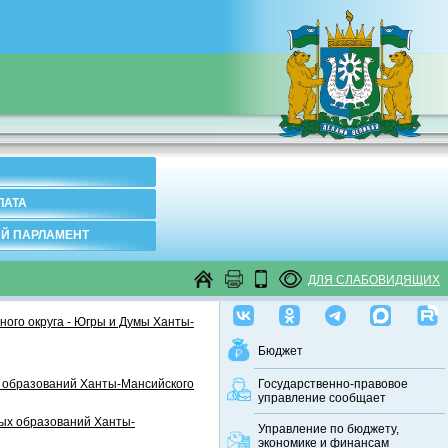
ЛАТА
Й ПАРЛАМЕНТ
ДЛЯ СЛАБОВИДЯЩИХ
ого округа - Югры и Думы Ханты-
Бюджет
 образований Ханты-Мансийского
Государственно-правовое
управление сообщает
ных образований Ханты-
Управление по бюджету,
экономике и финансам