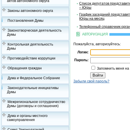
актов автономного округа
Список депутатов представит
– Югры
Законы автономного округа
График заседаний представит
Югры на месяц
Постановления Думы
Телефонный справочник орган
Законотворческая деятельность
АВТОРИЗАЦИЯ
Думы
Пожалуйста, авторизуйтесь:
Контрольная деятельность
Думы
Логин:
Противодействие коррупции
Пароль:
Обращения граждан
Запомнить меня на
Дума и Федеральное Собрание
Забыли свой пароль?
Законодательные инициативы
Думы
Межрегиональное сотрудничество
Думы (договоры и соглашения)
Дума и органы местного
самоуправления
Совет Законодателей