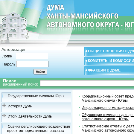
Авторизация
ОБЩИЕ СВЕДЕНИЯ О ДУ
Логин
КОМИТЕТЫ И КОМИССИ
Пароль
ФРАКЦИИ В ДУМЕ
Поиск
расширенный поиск
Государственные символы Югры
Координационный совет предс
Мансийского округа - Югры
История Думы
Информационно-методические
Обучающие семинары для деп
Итоги деятельности Думы
автономного округа – Югры
Статистические отчеты о дея
Оценка регулирующего воздействия
Мансийского автономного окр
проектов нормативных правовых