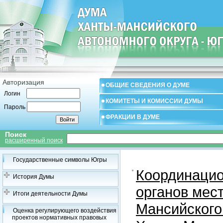
Авторизация
ОБЩИЕ СВЕДЕНИЯ О ДУМЕ
Логин
КОМИТЕТЫ И КОМИССИИ ДУМЫ
Пароль
ФРАКЦИИ В ДУМЕ
Поиск
расширенный поиск
Государственные символы Югры
Координацио
История Думы
органов мес
Итоги деятельности Думы
Мансийского
Оценка регулирующего воздействия
проектов нормативных правовых