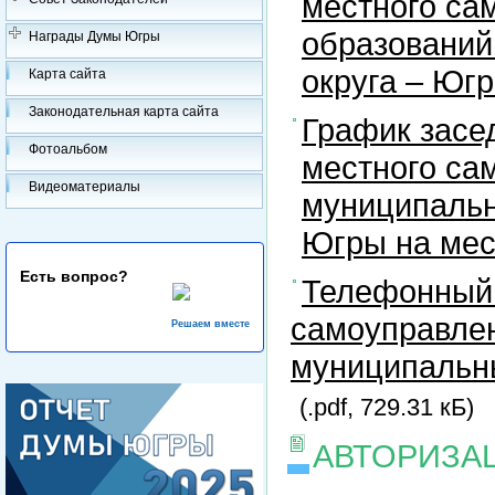
местного са
образований
Награды Думы Югры
округа – Юг
Карта сайта
Законодательная карта сайта
График засе
Фотоальбом
местного са
Видеоматериалы
муниципальн
Югры на ме
Есть вопрос?
Телефонный 
самоуправлен
Решаем вместе
муниципальны
(.pdf, 729.31 кБ)
АВТОРИЗА