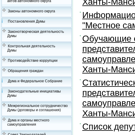
Ханты-Манси
актов автономного округа
Законы автономного округа
Информацион
Постановления Думы
"Местное са
Законотворческая деятельность
Обучающие с
Думы
представите
Контрольная деятельность
Думы
самоуправле
Противодействие коррупции
Ханты-Манси
Обращения граждан
Статистичес
Дума и Федеральное Собрание
представите
Законодательные инициативы
Думы
самоуправле
Межрегиональное сотрудничество
Думы (договоры и соглашения)
Ханты-Манси
Дума и органы местного
Список депу
самоуправления
Совет Законодателей