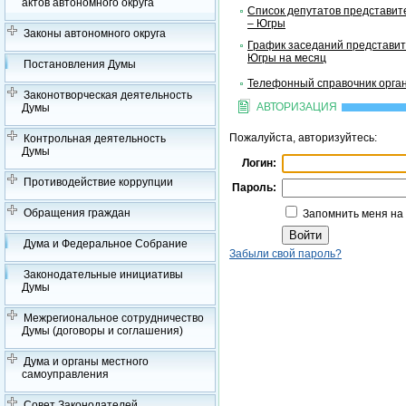
актов автономного округа
Список депутатов представит
– Югры
Законы автономного округа
График заседаний представит
Югры на месяц
Постановления Думы
Телефонный справочник орган
Законотворческая деятельность
АВТОРИЗАЦИЯ
Думы
Пожалуйста, авторизуйтесь:
Контрольная деятельность
Думы
Логин:
Противодействие коррупции
Пароль:
Обращения граждан
Запомнить меня на
Дума и Федеральное Собрание
Забыли свой пароль?
Законодательные инициативы
Думы
Межрегиональное сотрудничество
Думы (договоры и соглашения)
Дума и органы местного
самоуправления
Совет Законодателей