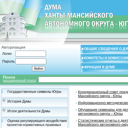
Авторизация
ОБЩИЕ СВЕДЕНИЯ О ДУ
Логин
КОМИТЕТЫ И КОМИССИ
Пароль
ФРАКЦИИ В ДУМЕ
Поиск
расширенный поиск
Государственные символы Югры
Координационный совет предс
Мансийского округа - Югры
История Думы
Информационно-методические
Обучающие семинары для деп
Итоги деятельности Думы
автономного округа – Югры
Статистические отчеты о дея
Оценка регулирующего воздействия
Мансийского автономного окр
проектов нормативных правовых