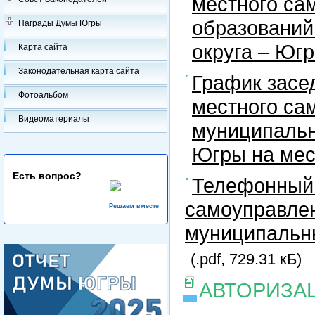
местного са
образований
Награды Думы Югры
округа – Юг
Карта сайта
Законодательная карта сайта
График засе
Фотоальбом
местного са
Видеоматериалы
муниципальн
Югры на ме
Есть вопрос?
Телефонный 
самоуправлен
Решаем вместе
муниципальны
(.pdf, 729.31 кБ)
АВТОРИЗА