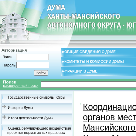
Авторизация
ОБЩИЕ СВЕДЕНИЯ О ДУМЕ
Логин
КОМИТЕТЫ И КОМИССИИ ДУМЫ
Пароль
ФРАКЦИИ В ДУМЕ
Поиск
расширенный поиск
Государственные символы Югры
Координацио
История Думы
органов мес
Итоги деятельности Думы
Мансийского
Оценка регулирующего воздействия
проектов нормативных правовых