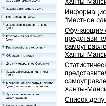
Ханты-Манси
актов автономного округа
Законы автономного округа
Информацион
Постановления Думы
"Местное са
Законотворческая деятельность
Обучающие с
Думы
представите
Контрольная деятельность
Думы
самоуправле
Противодействие коррупции
Ханты-Манси
Обращения граждан
Статистичес
Дума и Федеральное Собрание
представите
Законодательные инициативы
Думы
самоуправле
Межрегиональное сотрудничество
Думы (договоры и соглашения)
Ханты-Манси
Дума и органы местного
Список депу
самоуправления
Совет Законодателей