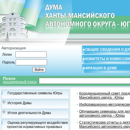
Авторизация
ОБЩИЕ СВЕДЕНИЯ О ДУ
Логин
КОМИТЕТЫ И КОМИССИ
Пароль
ФРАКЦИИ В ДУМЕ
Поиск
расширенный поиск
Государственные символы Югры
Координационный совет предс
Мансийского округа - Югры
История Думы
Информационно-методические
Обучающие семинары для деп
Итоги деятельности Думы
автономного округа – Югры
Статистические отчеты о дея
Оценка регулирующего воздействия
Мансийского автономного окр
проектов нормативных правовых