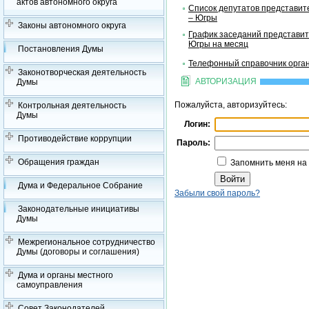
актов автономного округа
Список депутатов представит
– Югры
Законы автономного округа
График заседаний представит
Югры на месяц
Постановления Думы
Телефонный справочник орган
Законотворческая деятельность
АВТОРИЗАЦИЯ
Думы
Пожалуйста, авторизуйтесь:
Контрольная деятельность
Думы
Логин:
Противодействие коррупции
Пароль:
Обращения граждан
Запомнить меня на
Дума и Федеральное Собрание
Забыли свой пароль?
Законодательные инициативы
Думы
Межрегиональное сотрудничество
Думы (договоры и соглашения)
Дума и органы местного
самоуправления
Совет Законодателей