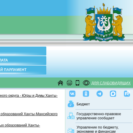
ЛАТА
Й ПАРЛАМЕНТ
ДЛЯ СЛАБОВИДЯЩИХ
ого округа - Югры и Думы Ханты-
Бюджет
 образований Ханты-Мансийского
Государственно-правовое
управление сообщает
ных образований Ханты-
Управление по бюджету,
экономике и финансам