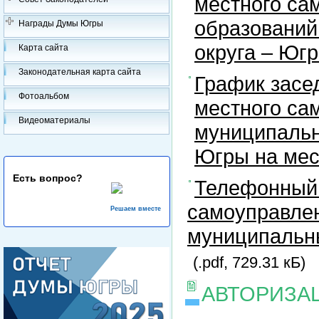
местного са
образований
Награды Думы Югры
округа – Юг
Карта сайта
Законодательная карта сайта
График засе
Фотоальбом
местного са
Видеоматериалы
муниципальн
Югры на ме
Есть вопрос?
Телефонный 
самоуправлен
Решаем вместе
муниципальны
(.pdf, 729.31 кБ)
АВТОРИЗА