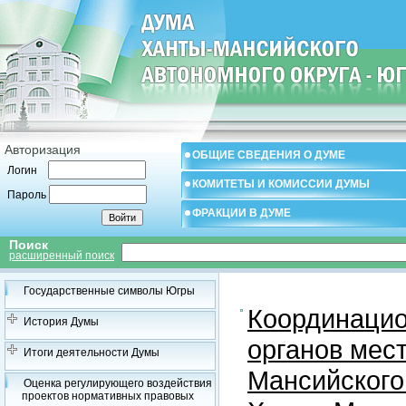
Авторизация
ОБЩИЕ СВЕДЕНИЯ О ДУМЕ
Логин
КОМИТЕТЫ И КОМИССИИ ДУМЫ
Пароль
ФРАКЦИИ В ДУМЕ
Поиск
расширенный поиск
Государственные символы Югры
Координацио
История Думы
органов мес
Итоги деятельности Думы
Мансийского
Оценка регулирующего воздействия
проектов нормативных правовых