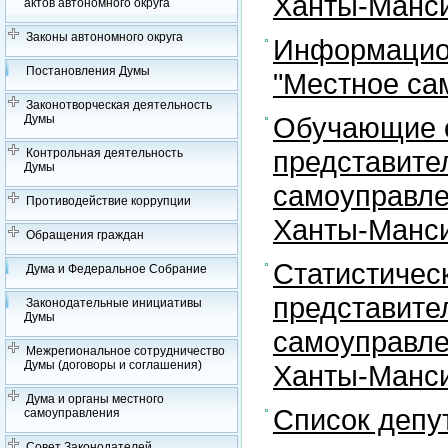
Ханты-Манси
актов автономного округа
Законы автономного округа
Информацион
Постановления Думы
"Местное са
Законотворческая деятельность
Обучающие с
Думы
представите
Контрольная деятельность
Думы
самоуправле
Противодействие коррупции
Ханты-Манси
Обращения граждан
Статистичес
Дума и Федеральное Собрание
представите
Законодательные инициативы
Думы
самоуправле
Межрегиональное сотрудничество
Думы (договоры и соглашения)
Ханты-Манси
Дума и органы местного
Список депу
самоуправления
Совет Законодателей