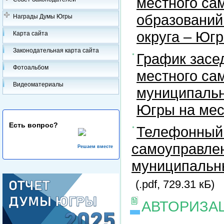
местного са
образований
Награды Думы Югры
округа – Юг
Карта сайта
Законодательная карта сайта
График засе
Фотоальбом
местного са
Видеоматериалы
муниципальн
Югры на ме
Есть вопрос?
Телефонный 
самоуправлен
Решаем вместе
муниципальны
(.pdf, 729.31 кБ)
АВТОРИЗА