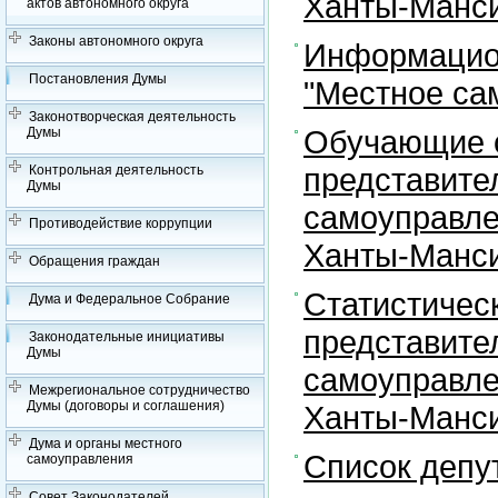
Ханты-Манси
актов автономного округа
Законы автономного округа
Информацион
Постановления Думы
"Местное са
Законотворческая деятельность
Обучающие с
Думы
представите
Контрольная деятельность
Думы
самоуправле
Противодействие коррупции
Ханты-Манси
Обращения граждан
Статистичес
Дума и Федеральное Собрание
представите
Законодательные инициативы
Думы
самоуправле
Межрегиональное сотрудничество
Думы (договоры и соглашения)
Ханты-Манси
Дума и органы местного
Список депу
самоуправления
Совет Законодателей