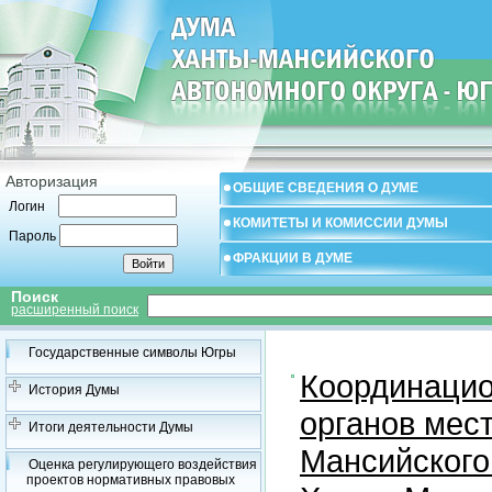
Авторизация
ОБЩИЕ СВЕДЕНИЯ О ДУМЕ
Логин
КОМИТЕТЫ И КОМИССИИ ДУМЫ
Пароль
ФРАКЦИИ В ДУМЕ
Поиск
расширенный поиск
Государственные символы Югры
Координацио
История Думы
органов мес
Итоги деятельности Думы
Мансийского
Оценка регулирующего воздействия
проектов нормативных правовых