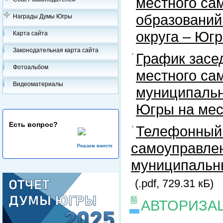
местного са
образований
Награды Думы Югры
округа – Юг
Карта сайта
Законодательная карта сайта
График засе
Фотоальбом
местного са
Видеоматериалы
муниципальн
Югры на ме
Есть вопрос?
Телефонный 
самоуправлен
Решаем вместе
муниципальны
(.pdf, 729.31 кБ)
АВТОРИЗА