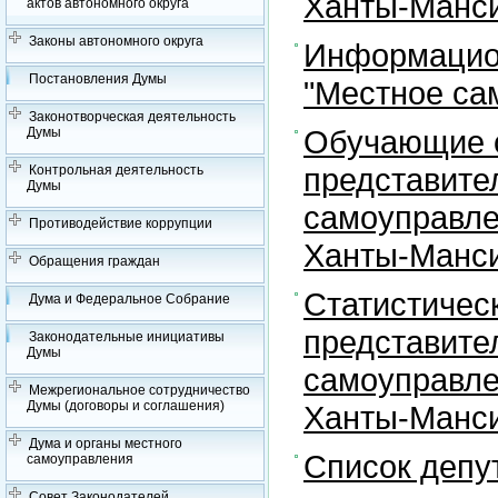
Ханты-Манси
актов автономного округа
Законы автономного округа
Информацион
Постановления Думы
"Местное са
Законотворческая деятельность
Обучающие с
Думы
представите
Контрольная деятельность
Думы
самоуправле
Противодействие коррупции
Ханты-Манси
Обращения граждан
Статистичес
Дума и Федеральное Собрание
представите
Законодательные инициативы
Думы
самоуправле
Межрегиональное сотрудничество
Думы (договоры и соглашения)
Ханты-Манси
Дума и органы местного
Список депу
самоуправления
Совет Законодателей