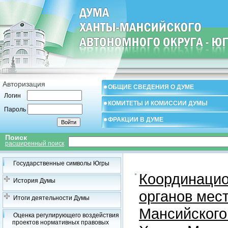
Авторизация
ОБЩИЕ СВЕДЕНИЯ О ДУМЕ
Логин
КОМИТЕТЫ И КОМИССИИ ДУМЫ
Пароль
ФРАКЦИИ В ДУМЕ
Поиск
расширенный поиск
Государственные символы Югры
Координацио
История Думы
органов мес
Итоги деятельности Думы
Мансийского
Оценка регулирующего воздействия
проектов нормативных правовых