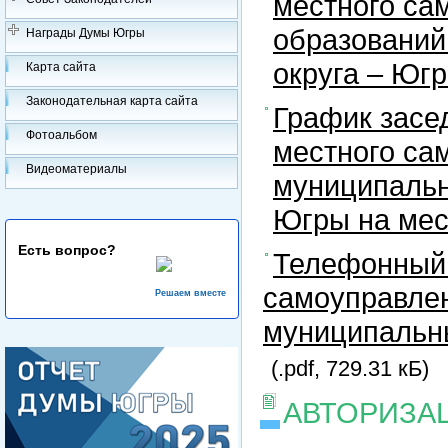
местного са
образований
Награды Думы Югры
округа – Юг
Карта сайта
Законодательная карта сайта
График засе
Фотоальбом
местного са
Видеоматериалы
муниципальн
Югры на ме
Есть вопрос?
Телефонный 
самоуправлен
Решаем вместе
муниципальны
(.pdf, 729.31 кБ)
АВТОРИЗА