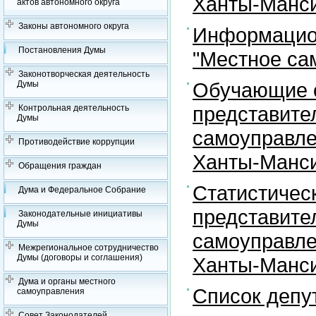
Ханты-Манси
актов автономного округа
Законы автономного округа
Информацион
Постановления Думы
"Местное са
Законотворческая деятельность
Обучающие с
Думы
представите
Контрольная деятельность
Думы
самоуправле
Противодействие коррупции
Ханты-Манси
Обращения граждан
Статистичес
Дума и Федеральное Собрание
представите
Законодательные инициативы
Думы
самоуправле
Межрегиональное сотрудничество
Думы (договоры и соглашения)
Ханты-Манси
Дума и органы местного
Список депу
самоуправления
Совет Законодателей