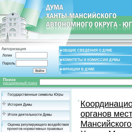
Авторизация
ОБЩИЕ СВЕДЕНИЯ О ДУМЕ
Логин
КОМИТЕТЫ И КОМИССИИ ДУМЫ
Пароль
ФРАКЦИИ В ДУМЕ
Поиск
расширенный поиск
Государственные символы Югры
Координацио
История Думы
органов мес
Итоги деятельности Думы
Мансийского
Оценка регулирующего воздействия
проектов нормативных правовых