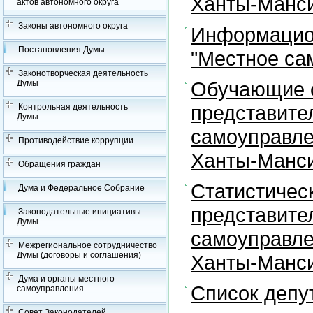
Ханты-Манси
актов автономного округа
Законы автономного округа
Информацион
Постановления Думы
"Местное са
Законотворческая деятельность
Обучающие с
Думы
представите
Контрольная деятельность
Думы
самоуправле
Противодействие коррупции
Ханты-Манси
Обращения граждан
Статистичес
Дума и Федеральное Собрание
представите
Законодательные инициативы
Думы
самоуправле
Межрегиональное сотрудничество
Думы (договоры и соглашения)
Ханты-Манси
Дума и органы местного
Список депу
самоуправления
Совет Законодателей