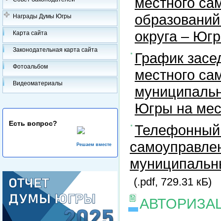
местного са
образований
Награды Думы Югры
округа – Юг
Карта сайта
Законодательная карта сайта
График засе
Фотоальбом
местного са
Видеоматериалы
муниципальн
Югры на ме
Есть вопрос?
Телефонный 
самоуправлен
Решаем вместе
муниципальны
(.pdf, 729.31 кБ)
АВТОРИЗА