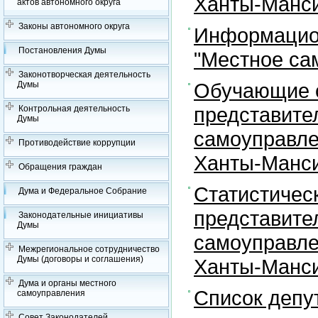
Ханты-Манси
актов автономного округа
Законы автономного округа
Информацион
Постановления Думы
"Местное са
Законотворческая деятельность
Обучающие с
Думы
представите
Контрольная деятельность
Думы
самоуправле
Противодействие коррупции
Ханты-Манси
Обращения граждан
Статистичес
Дума и Федеральное Собрание
представите
Законодательные инициативы
Думы
самоуправле
Межрегиональное сотрудничество
Думы (договоры и соглашения)
Ханты-Манси
Дума и органы местного
Список депу
самоуправления
Совет Законодателей