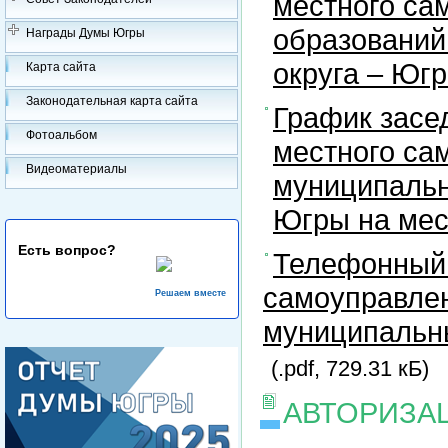
местного са
образований
Награды Думы Югры
округа – Юг
Карта сайта
Законодательная карта сайта
График засе
Фотоальбом
местного са
Видеоматериалы
муниципальн
Югры на ме
Есть вопрос?
Телефонный 
самоуправлен
Решаем вместе
муниципальны
(.pdf, 729.31 кБ)
АВТОРИЗА