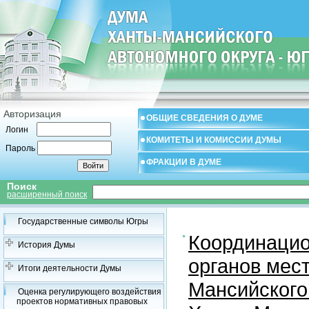
Авторизация
ОБЩИЕ СВЕДЕНИЯ О ДУМЕ
Логин
КОМИТЕТЫ И КОМИССИИ ДУМЫ
Пароль
ФРАКЦИИ В ДУМЕ
Поиск
расширенный поиск
Государственные символы Югры
Координацио
История Думы
органов мес
Итоги деятельности Думы
Мансийского
Оценка регулирующего воздействия
проектов нормативных правовых