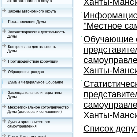
Ханты-Манси
актов автономного округа
Законы автономного округа
Информацион
Постановления Думы
"Местное са
Законотворческая деятельность
Обучающие с
Думы
представите
Контрольная деятельность
Думы
самоуправле
Противодействие коррупции
Ханты-Манси
Обращения граждан
Статистичес
Дума и Федеральное Собрание
представите
Законодательные инициативы
Думы
самоуправле
Межрегиональное сотрудничество
Думы (договоры и соглашения)
Ханты-Манси
Дума и органы местного
Список депу
самоуправления
Совет Законодателей