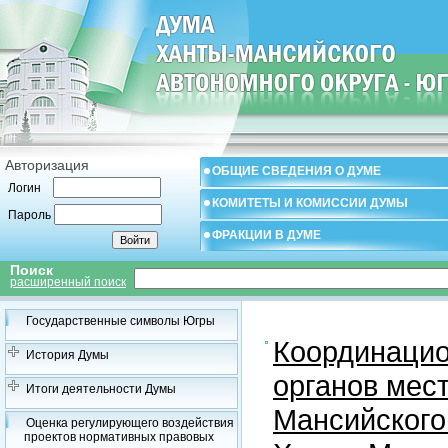
Авторизация
ОБЩИЕ СВЕДЕНИЯ О ДУМЕ
Логин
КОМИТЕТЫ И КОМИССИИ ДУМЫ
Пароль
ФРАКЦИИ В ДУМЕ
Поиск
расширенный поиск
Государственные символы Югры
Координацио
История Думы
органов мес
Итоги деятельности Думы
Мансийского
Оценка регулирующего воздействия
проектов нормативных правовых