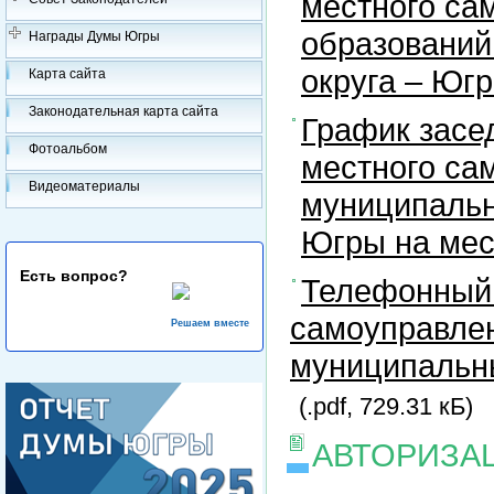
местного са
образований
Награды Думы Югры
округа – Юг
Карта сайта
Законодательная карта сайта
График засе
Фотоальбом
местного са
Видеоматериалы
муниципальн
Югры на ме
Есть вопрос?
Телефонный 
самоуправлен
Решаем вместе
муниципальны
(.pdf, 729.31 кБ)
АВТОРИЗА