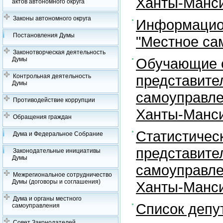
Ханты-Манси
актов автономного округа
Законы автономного округа
Информацион
Постановления Думы
"Местное са
Законотворческая деятельность
Обучающие с
Думы
представите
Контрольная деятельность
Думы
самоуправле
Противодействие коррупции
Ханты-Манси
Обращения граждан
Статистичес
Дума и Федеральное Собрание
представите
Законодательные инициативы
Думы
самоуправле
Межрегиональное сотрудничество
Думы (договоры и соглашения)
Ханты-Манси
Дума и органы местного
Список депу
самоуправления
Совет Законодателей