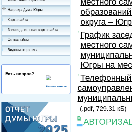
местного са
образований
Награды Думы Югры
округа – Юг
Карта сайта
Законодательная карта сайта
График засе
Фотоальбом
местного са
Видеоматериалы
муниципальн
Югры на ме
Есть вопрос?
Телефонный 
самоуправлен
Решаем вместе
муниципальны
(.pdf, 729.31 кБ)
АВТОРИЗА