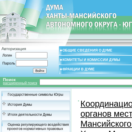
Авторизация
ОБЩИЕ СВЕДЕНИЯ О ДУМЕ
Логин
КОМИТЕТЫ И КОМИССИИ ДУМЫ
Пароль
ФРАКЦИИ В ДУМЕ
Поиск
расширенный поиск
Государственные символы Югры
Координацио
История Думы
органов мес
Итоги деятельности Думы
Мансийского
Оценка регулирующего воздействия
проектов нормативных правовых