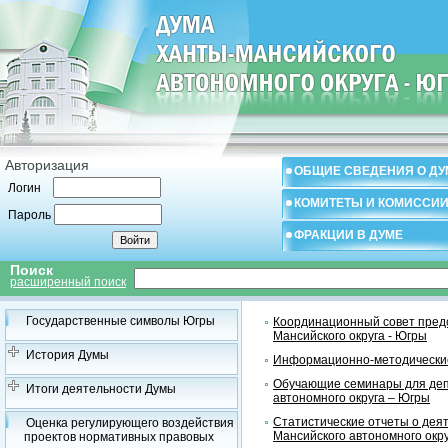
Авторизация
ОБЩИЕ СВЕДЕНИЯ О ДУ
Логин
КОМИТЕТЫ И КОМИССИ
Пароль
ФРАКЦИИ В ДУМЕ
Поиск
расширенный поиск
Государственные символы Югры
Координационный совет предс
Мансийского округа - Югры
История Думы
Информационно-методические
Обучающие семинары для деп
Итоги деятельности Думы
автономного округа – Югры
Статистические отчеты о дея
Оценка регулирующего воздействия
Мансийского автономного окр
проектов нормативных правовых