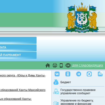
ЛАТА
Й ПАРЛАМЕНТ
ДЛЯ СЛАБОВИДЯЩИХ
ого округа - Югры и Думы Ханты-
Бюджет
 образований Ханты-Мансийского
Государственно-правовое
управление сообщает
ных образований Ханты-
Управление по бюджету,
экономике и финансам