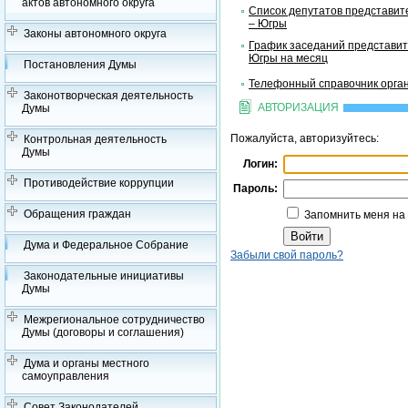
актов автономного округа
Список депутатов представит
– Югры
Законы автономного округа
График заседаний представит
Югры на месяц
Постановления Думы
Телефонный справочник орган
Законотворческая деятельность
АВТОРИЗАЦИЯ
Думы
Пожалуйста, авторизуйтесь:
Контрольная деятельность
Думы
Логин:
Противодействие коррупции
Пароль:
Обращения граждан
Запомнить меня на
Дума и Федеральное Собрание
Забыли свой пароль?
Законодательные инициативы
Думы
Межрегиональное сотрудничество
Думы (договоры и соглашения)
Дума и органы местного
самоуправления
Совет Законодателей