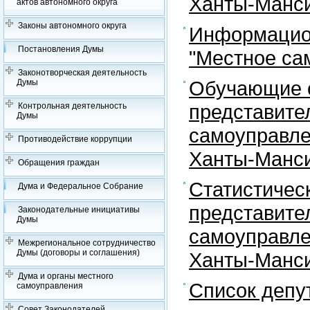
Ханты-Манси
актов автономного округа
Законы автономного округа
Информацион
Постановления Думы
"Местное са
Законотворческая деятельность
Обучающие с
Думы
представите
Контрольная деятельность
Думы
самоуправле
Противодействие коррупции
Ханты-Манси
Обращения граждан
Статистичес
Дума и Федеральное Собрание
представите
Законодательные инициативы
Думы
самоуправле
Межрегиональное сотрудничество
Думы (договоры и соглашения)
Ханты-Манси
Дума и органы местного
Список депу
самоуправления
Совет Законодателей