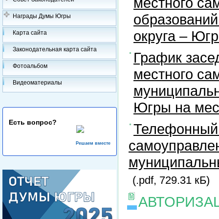
местного са
образований
Награды Думы Югры
округа – Юг
Карта сайта
Законодательная карта сайта
График засе
Фотоальбом
местного са
Видеоматериалы
муниципальн
Югры на ме
Есть вопрос?
Телефонный 
самоуправлен
Решаем вместе
муниципальны
(.pdf, 729.31 кБ)
АВТОРИЗА