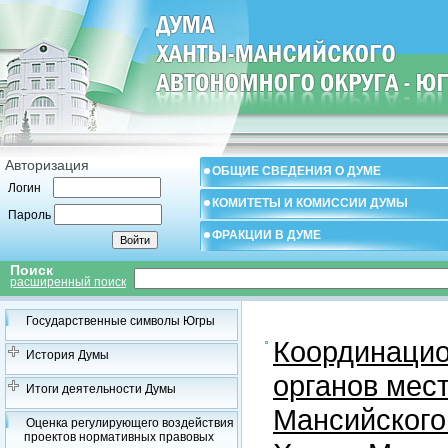
Авторизация
ОБЩИЕ СВЕДЕНИЯ О ДУМЕ
Логин
КОМИТЕТЫ И КОМИССИИ ДУМЫ
Пароль
ФРАКЦИИ В ДУМЕ
Поиск
расширенный поиск
Государственные символы Югры
Координацио
История Думы
органов мес
Итоги деятельности Думы
Мансийского
Оценка регулирующего воздействия
проектов нормативных правовых