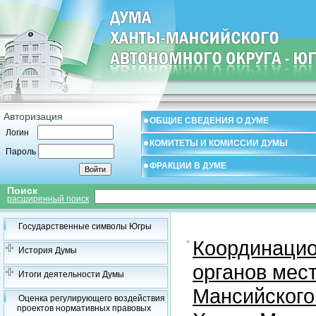
Авторизация
ОБЩИЕ СВЕДЕНИЯ О ДУМЕ
Логин
КОМИТЕТЫ И КОМИССИИ ДУМЫ
Пароль
ФРАКЦИИ В ДУМЕ
Поиск
расширенный поиск
Государственные символы Югры
Координацио
История Думы
органов мес
Итоги деятельности Думы
Мансийского
Оценка регулирующего воздействия
проектов нормативных правовых