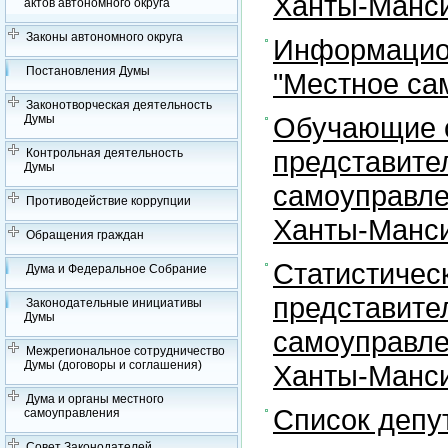
Ханты-Манси
актов автономного округа
Законы автономного округа
Информацион
Постановления Думы
"Местное са
Законотворческая деятельность
Обучающие с
Думы
представите
Контрольная деятельность
Думы
самоуправле
Противодействие коррупции
Ханты-Манси
Обращения граждан
Статистичес
Дума и Федеральное Собрание
представите
Законодательные инициативы
Думы
самоуправле
Межрегиональное сотрудничество
Думы (договоры и соглашения)
Ханты-Манси
Дума и органы местного
Список депу
самоуправления
Совет Законодателей