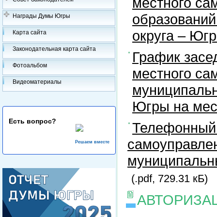
местного са
образований
Награды Думы Югры
округа – Юг
Карта сайта
Законодательная карта сайта
График засе
Фотоальбом
местного са
Видеоматериалы
муниципальн
Югры на ме
Есть вопрос?
Телефонный 
самоуправлен
Решаем вместе
муниципальны
(.pdf, 729.31 кБ)
АВТОРИЗА