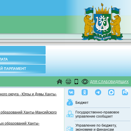
ЛАТА
Й ПАРЛАМЕНТ
ДЛЯ СЛАБОВИДЯЩИХ
ого округа - Югры и Думы Ханты-
Бюджет
 образований Ханты-Мансийского
Государственно-правовое
управление сообщает
ных образований Ханты-
Управление по бюджету,
экономике и финансам