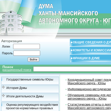
Авторизация
ОБЩИЕ СВЕДЕНИЯ О ДУ
Логин
КОМИТЕТЫ И КОМИССИ
Пароль
ФРАКЦИИ В ДУМЕ
Поиск
расширенный поиск
Государственные символы Югры
Координационный совет предс
Мансийского округа - Югры
История Думы
Информационно-методические
Обучающие семинары для деп
Итоги деятельности Думы
автономного округа – Югры
Статистические отчеты о дея
Оценка регулирующего воздействия
Мансийского автономного окр
проектов нормативных правовых