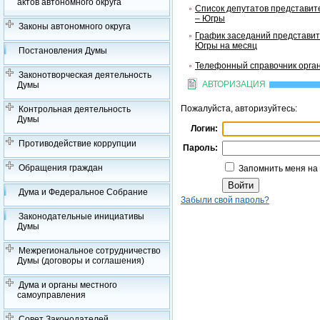
актов автономного округа
Список депутатов представит
– Югры
Законы автономного округа
График заседаний представит
Югры на месяц
Постановления Думы
Телефонный справочник орган
Законотворческая деятельность
АВТОРИЗАЦИЯ
Думы
Пожалуйста, авторизуйтесь:
Контрольная деятельность
Думы
Логин:
Противодействие коррупции
Пароль:
Обращения граждан
Запомнить меня на
Дума и Федеральное Собрание
Забыли свой пароль?
Законодательные инициативы
Думы
Межрегиональное сотрудничество
Думы (договоры и соглашения)
Дума и органы местного
самоуправления
Совет Законодателей