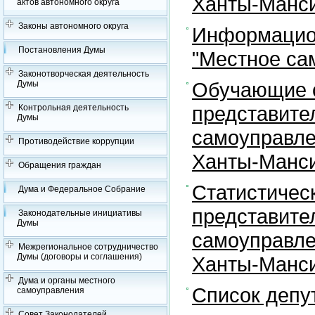
Ханты-Манси
актов автономного округа
Законы автономного округа
Информацион
Постановления Думы
"Местное са
Законотворческая деятельность
Обучающие с
Думы
представите
Контрольная деятельность
Думы
самоуправле
Противодействие коррупции
Ханты-Манси
Обращения граждан
Статистичес
Дума и Федеральное Собрание
представите
Законодательные инициативы
Думы
самоуправле
Межрегиональное сотрудничество
Думы (договоры и соглашения)
Ханты-Манси
Дума и органы местного
Список депу
самоуправления
Совет Законодателей