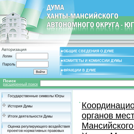
Авторизация
ОБЩИЕ СВЕДЕНИЯ О ДУМЕ
Логин
КОМИТЕТЫ И КОМИССИИ ДУМЫ
Пароль
ФРАКЦИИ В ДУМЕ
Поиск
расширенный поиск
Государственные символы Югры
Координацио
История Думы
органов мес
Итоги деятельности Думы
Мансийского
Оценка регулирующего воздействия
проектов нормативных правовых