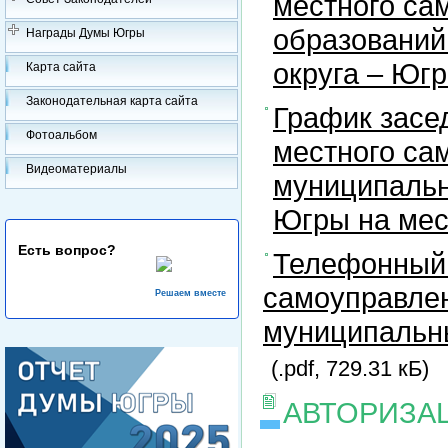
местного са
образований
Награды Думы Югры
округа – Юг
Карта сайта
Законодательная карта сайта
График засе
Фотоальбом
местного са
Видеоматериалы
муниципальн
Югры на ме
Есть вопрос?
Телефонный 
самоуправлен
Решаем вместе
муниципальны
(.pdf, 729.31 кБ)
АВТОРИЗА