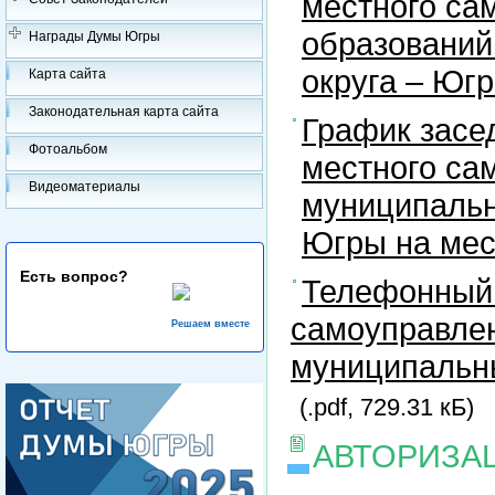
местного са
образований
Награды Думы Югры
округа – Юг
Карта сайта
Законодательная карта сайта
График засе
Фотоальбом
местного са
Видеоматериалы
муниципальн
Югры на ме
Есть вопрос?
Телефонный 
самоуправлен
Решаем вместе
муниципальны
(.pdf, 729.31 кБ)
АВТОРИЗА