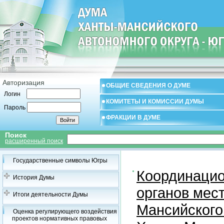
Авторизация
ОБЩИЕ СВЕДЕНИЯ О ДУМЕ
Логин
КОМИТЕТЫ И КОМИССИИ ДУМЫ
Пароль
ФРАКЦИИ В ДУМЕ
Поиск
расширенный поиск
Государственные символы Югры
Координацио
История Думы
органов мес
Итоги деятельности Думы
Мансийского
Оценка регулирующего воздействия
проектов нормативных правовых