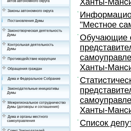
Ханты-Манси
актов автономного округа
Законы автономного округа
Информацион
Постановления Думы
"Местное са
Законотворческая деятельность
Обучающие с
Думы
представите
Контрольная деятельность
Думы
самоуправле
Противодействие коррупции
Ханты-Манси
Обращения граждан
Статистичес
Дума и Федеральное Собрание
представите
Законодательные инициативы
Думы
самоуправле
Межрегиональное сотрудничество
Думы (договоры и соглашения)
Ханты-Манси
Дума и органы местного
Список депу
самоуправления
Совет Законодателей