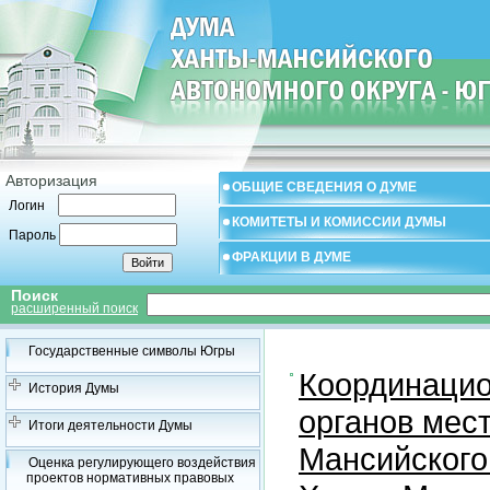
Авторизация
ОБЩИЕ СВЕДЕНИЯ О ДУМЕ
Логин
КОМИТЕТЫ И КОМИССИИ ДУМЫ
Пароль
ФРАКЦИИ В ДУМЕ
Поиск
расширенный поиск
Государственные символы Югры
Координацио
История Думы
органов мес
Итоги деятельности Думы
Мансийского
Оценка регулирующего воздействия
проектов нормативных правовых