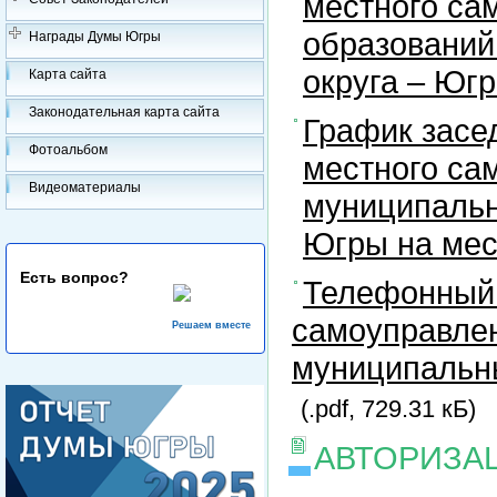
местного са
образований
Награды Думы Югры
округа – Юг
Карта сайта
Законодательная карта сайта
График засе
Фотоальбом
местного са
Видеоматериалы
муниципальн
Югры на ме
Есть вопрос?
Телефонный 
самоуправлен
Решаем вместе
муниципальны
(.pdf, 729.31 кБ)
АВТОРИЗА