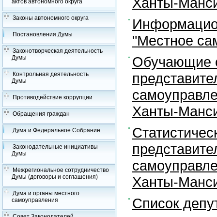
Ханты-Манси
актов автономного округа
Законы автономного округа
Информацион
Постановления Думы
"Местное са
Законотворческая деятельность
Обучающие с
Думы
представите
Контрольная деятельность
Думы
самоуправле
Противодействие коррупции
Ханты-Манси
Обращения граждан
Статистичес
Дума и Федеральное Собрание
представите
Законодательные инициативы
Думы
самоуправле
Межрегиональное сотрудничество
Думы (договоры и соглашения)
Ханты-Манси
Дума и органы местного
Список депу
самоуправления
Совет Законодателей