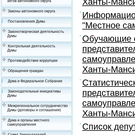
Ханты-Манси
актов автономного округа
Законы автономного округа
Информацион
Постановления Думы
"Местное са
Законотворческая деятельность
Обучающие с
Думы
представите
Контрольная деятельность
Думы
самоуправле
Противодействие коррупции
Ханты-Манси
Обращения граждан
Статистичес
Дума и Федеральное Собрание
представите
Законодательные инициативы
Думы
самоуправле
Межрегиональное сотрудничество
Думы (договоры и соглашения)
Ханты-Манси
Дума и органы местного
Список депу
самоуправления
Совет Законодателей