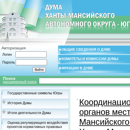
Авторизация
ОБЩИЕ СВЕДЕНИЯ О ДУМЕ
Логин
КОМИТЕТЫ И КОМИССИИ ДУМЫ
Пароль
ФРАКЦИИ В ДУМЕ
Поиск
расширенный поиск
Государственные символы Югры
Координацио
История Думы
органов мес
Итоги деятельности Думы
Мансийского
Оценка регулирующего воздействия
проектов нормативных правовых