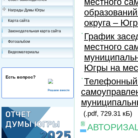
местного са
образований
Награды Думы Югры
округа – Юг
Карта сайта
Законодательная карта сайта
График засе
Фотоальбом
местного са
Видеоматериалы
муниципальн
Югры на ме
Есть вопрос?
Телефонный 
самоуправлен
Решаем вместе
муниципальны
(.pdf, 729.31 кБ)
АВТОРИЗА