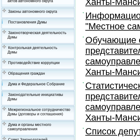
Ханты-Манси
актов автономного округа
Законы автономного округа
Информацион
Постановления Думы
"Местное са
Законотворческая деятельность
Обучающие с
Думы
представите
Контрольная деятельность
Думы
самоуправле
Противодействие коррупции
Ханты-Манси
Обращения граждан
Статистичес
Дума и Федеральное Собрание
представите
Законодательные инициативы
Думы
самоуправле
Межрегиональное сотрудничество
Думы (договоры и соглашения)
Ханты-Манси
Дума и органы местного
Список депу
самоуправления
Совет Законодателей