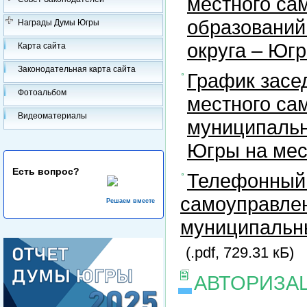
местного са
образований
Награды Думы Югры
округа – Юг
Карта сайта
Законодательная карта сайта
График засе
Фотоальбом
местного са
Видеоматериалы
муниципальн
Югры на ме
Есть вопрос?
Телефонный 
самоуправлен
Решаем вместе
муниципальны
(.pdf, 729.31 кБ)
АВТОРИЗА