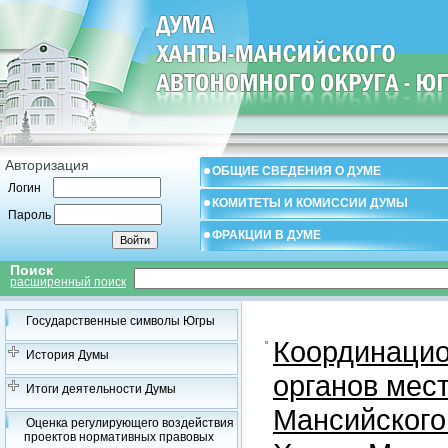
Авторизация
ОБЩИЕ СВЕДЕНИЯ О ДУМЕ
Логин
КОМИТЕТЫ И КОМИССИИ ДУМЫ
Пароль
ФРАКЦИИ В ДУМЕ
Поиск
расширенный поиск
Государственные символы Югры
Координацио
История Думы
органов мес
Итоги деятельности Думы
Мансийского
Оценка регулирующего воздействия
проектов нормативных правовых