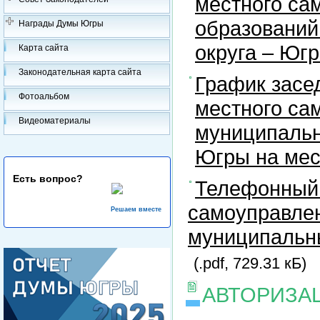
местного са
образований
Награды Думы Югры
округа – Юг
Карта сайта
Законодательная карта сайта
График засе
Фотоальбом
местного са
Видеоматериалы
муниципальн
Югры на ме
Есть вопрос?
Телефонный 
самоуправлен
Решаем вместе
муниципальны
(.pdf, 729.31 кБ)
АВТОРИЗА