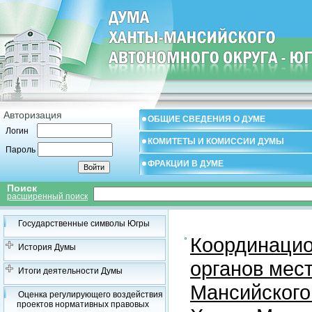
Авторизация
ОБЩИЕ СВЕДЕНИЯ О ДУМЕ
Логин
КОМИТЕТЫ И КОМИССИИ ДУМЫ
Пароль
ФРАКЦИИ В ДУМЕ
Поиск
расширенный поиск
Государственные символы Югры
Координацио
История Думы
органов мес
Итоги деятельности Думы
Мансийского
Оценка регулирующего воздействия
проектов нормативных правовых