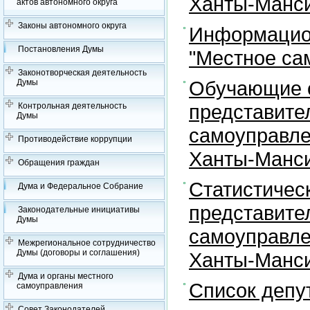
Ханты-Манси
актов автономного округа
Законы автономного округа
Информацион
Постановления Думы
"Местное са
Законотворческая деятельность
Обучающие с
Думы
представите
Контрольная деятельность
Думы
самоуправле
Противодействие коррупции
Ханты-Манси
Обращения граждан
Статистичес
Дума и Федеральное Собрание
представите
Законодательные инициативы
Думы
самоуправле
Межрегиональное сотрудничество
Думы (договоры и соглашения)
Ханты-Манси
Дума и органы местного
Список депу
самоуправления
Совет Законодателей