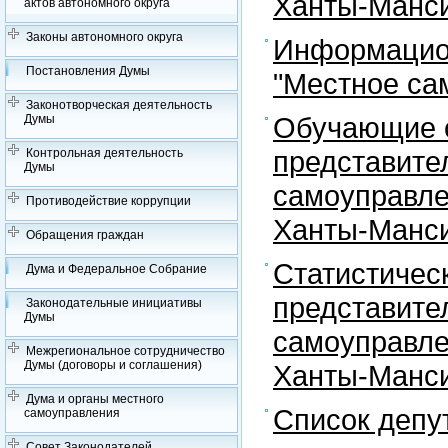
Ханты-Манси
актов автономного округа
Законы автономного округа
Информацион
Постановления Думы
"Местное са
Законотворческая деятельность
Обучающие с
Думы
представите
Контрольная деятельность
Думы
самоуправле
Противодействие коррупции
Ханты-Манси
Обращения граждан
Статистичес
Дума и Федеральное Собрание
представите
Законодательные инициативы
Думы
самоуправле
Межрегиональное сотрудничество
Думы (договоры и соглашения)
Ханты-Манси
Дума и органы местного
Список депу
самоуправления
Совет Законодателей