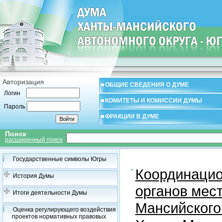
Авторизация
ОБЩИЕ СВЕДЕНИЯ О ДУМЕ
Логин
КОМИТЕТЫ И КОМИССИИ ДУМЫ
Пароль
ФРАКЦИИ В ДУМЕ
Поиск
расширенный поиск
Государственные символы Югры
Координацио
История Думы
органов мес
Итоги деятельности Думы
Мансийского
Оценка регулирующего воздействия
проектов нормативных правовых