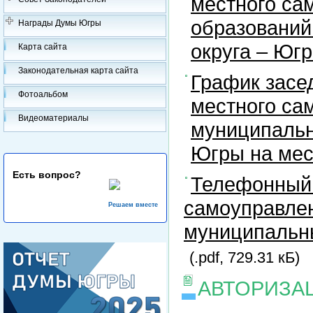
местного са
образований
Награды Думы Югры
округа – Юг
Карта сайта
Законодательная карта сайта
График засе
Фотоальбом
местного са
Видеоматериалы
муниципальн
Югры на ме
Есть вопрос?
Телефонный 
самоуправлен
Решаем вместе
муниципальны
(.pdf, 729.31 кБ)
АВТОРИЗА