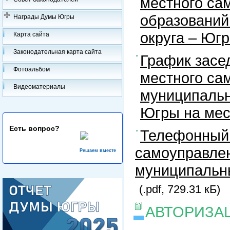
местного са
образований
Награды Думы Югры
округа – Юг
Карта сайта
Законодательная карта сайта
График засе
Фотоальбом
местного са
Видеоматериалы
муниципальн
Югры на ме
Есть вопрос?
Телефонный 
самоуправлен
Решаем вместе
муниципальны
(.pdf, 729.31 кБ)
АВТОРИЗА