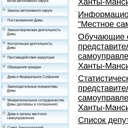
Ханты-Манси
актов автономного округа
Законы автономного округа
Информацион
Постановления Думы
"Местное са
Законотворческая деятельность
Обучающие с
Думы
представите
Контрольная деятельность
Думы
самоуправле
Противодействие коррупции
Ханты-Манси
Обращения граждан
Статистичес
Дума и Федеральное Собрание
представите
Законодательные инициативы
Думы
самоуправле
Межрегиональное сотрудничество
Думы (договоры и соглашения)
Ханты-Манси
Дума и органы местного
Список депу
самоуправления
Совет Законодателей