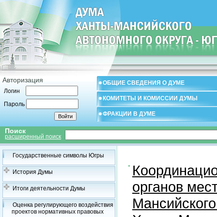
Авторизация
ОБЩИЕ СВЕДЕНИЯ О ДУМЕ
Логин
КОМИТЕТЫ И КОМИССИИ ДУМЫ
Пароль
ФРАКЦИИ В ДУМЕ
Поиск
расширенный поиск
Государственные символы Югры
Координацио
История Думы
органов мес
Итоги деятельности Думы
Мансийского
Оценка регулирующего воздействия
проектов нормативных правовых