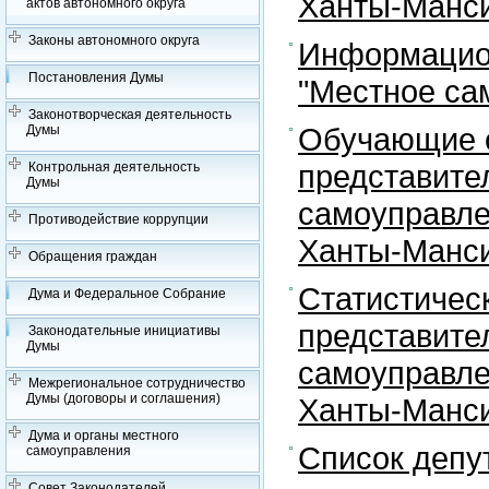
Ханты-Манси
актов автономного округа
Законы автономного округа
Информацион
Постановления Думы
"Местное са
Законотворческая деятельность
Обучающие с
Думы
представите
Контрольная деятельность
Думы
самоуправле
Противодействие коррупции
Ханты-Манси
Обращения граждан
Статистичес
Дума и Федеральное Собрание
представите
Законодательные инициативы
Думы
самоуправле
Межрегиональное сотрудничество
Думы (договоры и соглашения)
Ханты-Манси
Дума и органы местного
Список депу
самоуправления
Совет Законодателей