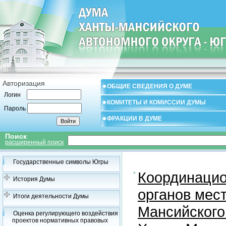
Авторизация
ОБЩИЕ СВЕДЕНИЯ О ДУМЕ
Логин
КОМИТЕТЫ И КОМИССИИ ДУМЫ
Пароль
ФРАКЦИИ В ДУМЕ
Поиск
расширенный поиск
Государственные символы Югры
Координацио
История Думы
органов мес
Итоги деятельности Думы
Мансийского
Оценка регулирующего воздействия
проектов нормативных правовых