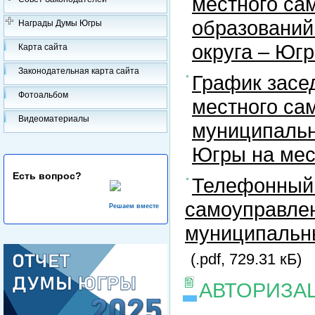
местного са
образований
Награды Думы Югры
округа – Юг
Карта сайта
Законодательная карта сайта
График засе
Фотоальбом
местного са
Видеоматериалы
муниципальн
Югры на ме
Есть вопрос?
Телефонный 
самоуправлен
Решаем вместе
муниципальны
(.pdf, 729.31 кБ)
АВТОРИЗА