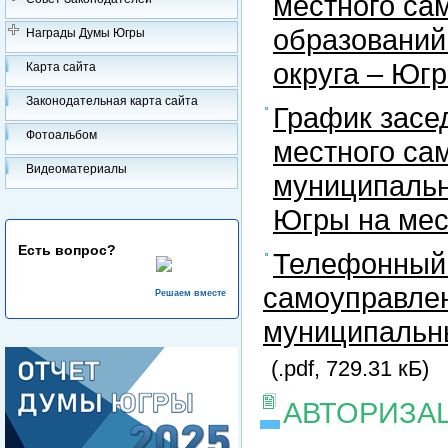
местного са
образований
Награды Думы Югры
округа – Юг
Карта сайта
Законодательная карта сайта
График засе
Фотоальбом
местного са
Видеоматериалы
муниципальн
Югры на ме
Есть вопрос?
Телефонный 
самоуправлен
Решаем вместе
муниципальны
(.pdf, 729.31 кБ)
АВТОРИЗА