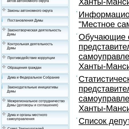
Ханты-Манси
актов автономного округа
Законы автономного округа
Информацион
Постановления Думы
"Местное са
Законотворческая деятельность
Обучающие с
Думы
представите
Контрольная деятельность
Думы
самоуправле
Противодействие коррупции
Ханты-Манси
Обращения граждан
Статистичес
Дума и Федеральное Собрание
представите
Законодательные инициативы
Думы
самоуправле
Межрегиональное сотрудничество
Думы (договоры и соглашения)
Ханты-Манси
Дума и органы местного
Список депу
самоуправления
Совет Законодателей