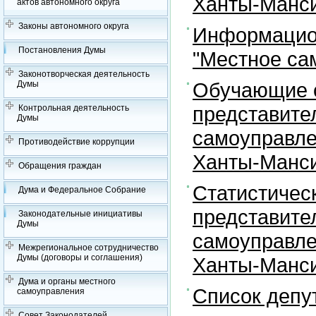
Ханты-Манси
актов автономного округа
Законы автономного округа
Информацион
Постановления Думы
"Местное са
Законотворческая деятельность
Обучающие с
Думы
представите
Контрольная деятельность
Думы
самоуправле
Противодействие коррупции
Ханты-Манси
Обращения граждан
Статистичес
Дума и Федеральное Собрание
представите
Законодательные инициативы
Думы
самоуправле
Межрегиональное сотрудничество
Думы (договоры и соглашения)
Ханты-Манси
Дума и органы местного
Список депу
самоуправления
Совет Законодателей