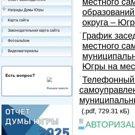
местного са
образований
Награды Думы Югры
округа – Юг
Карта сайта
Законодательная карта сайта
График засе
Фотоальбом
местного са
Видеоматериалы
муниципальн
Югры на ме
Есть вопрос?
Телефонный 
самоуправлен
Решаем вместе
муниципальны
(.pdf, 729.31 кБ)
АВТОРИЗА