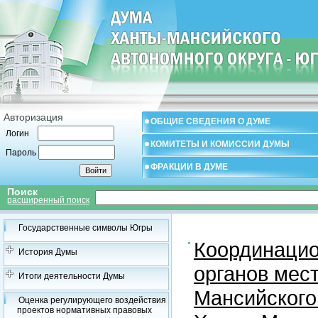
Авторизация
ОБЩИЕ СВЕДЕНИЯ О ДУМЕ
Логин
КОМИТЕТЫ И КОМИССИИ ДУМЫ
Пароль
ФРАКЦИИ В ДУМЕ
Поиск
расширенный поиск
Государственные символы Югры
Координацио
История Думы
органов мес
Итоги деятельности Думы
Мансийского
Оценка регулирующего воздействия
проектов нормативных правовых