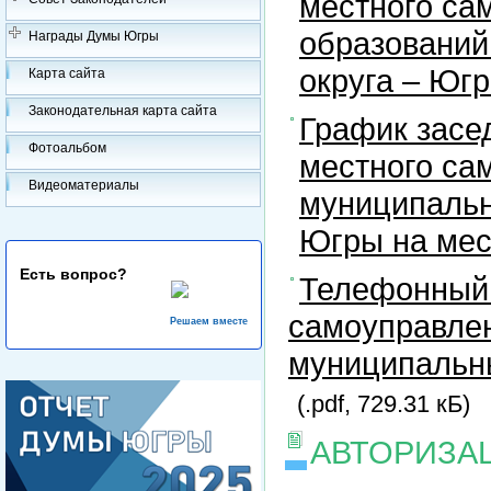
местного са
образований
Награды Думы Югры
округа – Юг
Карта сайта
Законодательная карта сайта
График засе
Фотоальбом
местного са
Видеоматериалы
муниципальн
Югры на ме
Есть вопрос?
Телефонный 
самоуправлен
Решаем вместе
муниципальны
(.pdf, 729.31 кБ)
АВТОРИЗА