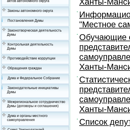
Ханты-Манси
актов автономного округа
Законы автономного округа
Информацион
Постановления Думы
"Местное са
Законотворческая деятельность
Обучающие с
Думы
представите
Контрольная деятельность
Думы
самоуправле
Противодействие коррупции
Ханты-Манси
Обращения граждан
Статистичес
Дума и Федеральное Собрание
представите
Законодательные инициативы
Думы
самоуправле
Межрегиональное сотрудничество
Думы (договоры и соглашения)
Ханты-Манси
Дума и органы местного
Список депу
самоуправления
Совет Законодателей