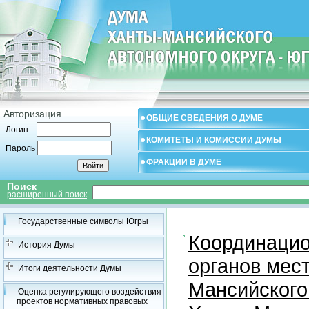
Авторизация
ОБЩИЕ СВЕДЕНИЯ О ДУМЕ
Логин
КОМИТЕТЫ И КОМИССИИ ДУМЫ
Пароль
ФРАКЦИИ В ДУМЕ
Поиск
расширенный поиск
Государственные символы Югры
Координацио
История Думы
органов мес
Итоги деятельности Думы
Мансийского
Оценка регулирующего воздействия
проектов нормативных правовых